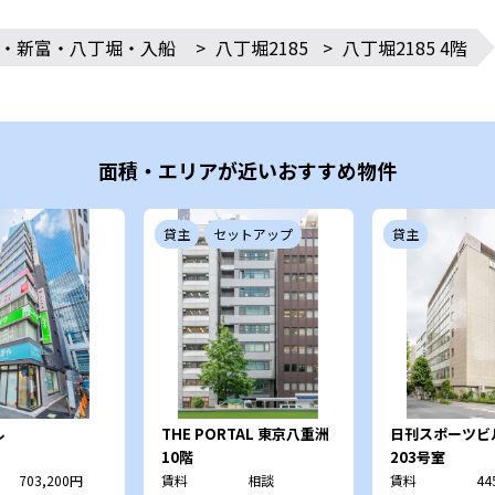
・新富・八丁堀・入船
>
八丁堀2185
>
八丁堀2185 4階
面積・エリアが近いおすすめ物件
貸主
セットアップ
貸主
ル
THE PORTAL 東京八重洲
日刊スポーツビ
10階
203号室
703,200円
賃料
相談
賃料
44