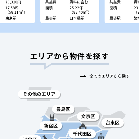
70,320円
共益費
賃料に含む
共益費
賃
17.58坪
面積
25.22坪
面積
23
（58.11m²）
（83.40m²）
（7
東京駅
最寄駅
日本橋駅
最寄駅
築
エリアから物件を探す
全てのエリアから探す