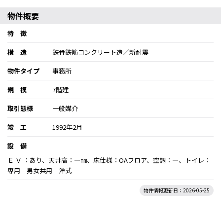
物件概要
特 徴
構 造
鉄骨鉄筋コンクリート造／新耐震
物件タイプ
事務所
規 模
7階建
取引態様
一般媒介
竣 工
1992年2月
設 備
Ｅ Ｖ ：あり、天井高：―㎜、床仕様：OAフロア、空調：―、トイレ：
専用 男女共用 洋式
物件情報更新日：2026-05-25