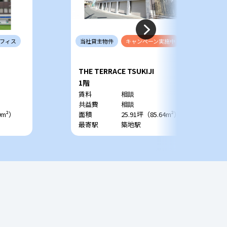
フィス
当社
貸主
物件
キャンペーン
実施中
THE TERRACE TSUKIJI
1階
賃料
相談
共益費
相談
0m²）
面積
25.91坪（85.64m²）
最寄駅
築地駅