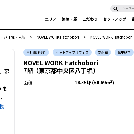
エリア
路線・駅
こだわり
セットアップ
富・八丁堀・入船
>
NOVEL WORK Hatchobori
>
NOVEL WORK Hatchobori
当社管理物件
セットアップオフィス
新耐震
募集終了
NOVEL WORK Hatchobori
7階（東京都中央区八丁堀）
は、募
面積
：
18.35坪 (60.69m²)
りま
い。
物