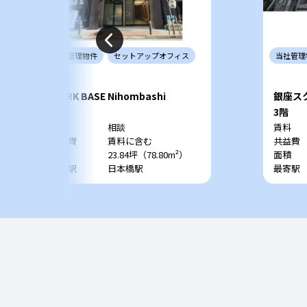
当社
管理
物件
セットアップ
オフィス
当社
管理
WORK BASE Nihombashi
銀座スク
SQUA
4階
3階
賃料
相談
賃料
共益費
賃料に含む
共益費
面積
23.84坪（78.80m²）
面積
最寄駅
日本橋駅
最寄駅