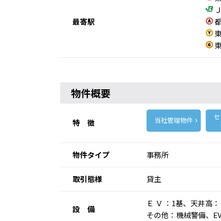
Ｊ
最寄駅
都
東
東
物件概要
セ
当社管理物件
特 徴
物件タイプ
事務所
取引態様
貸主
Ｅ Ｖ ：1基、天井
設 備
その他：機械警備、E