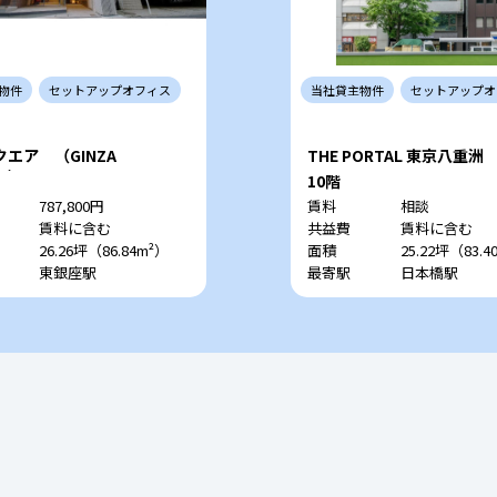
物件
セットアップ
オフィス
当社
貸主
物件
セットアップ
オ
エア （GINZA
THE PORTAL 東京八重洲
RE）
10階
787,800円
賃料
相談
賃料に含む
共益費
賃料に含む
26.26坪（86.84m²）
面積
25.22坪（83.4
東銀座駅
最寄駅
日本橋駅