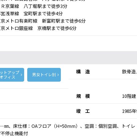
Ｒ京葉線 八丁堀駅まで徒歩3分
営浅草線 宝町駅まで徒歩4分
京メトロ有楽町線 新富町駅まで徒歩6分
京メトロ銀座線 京橋駅まで徒歩6分
構 造
鉄骨造
ットアップ
男女トイレ別
オフィス
規 模
10階建
竣 工
1985
高：―㎜、床仕様：OAフロア（H=50mm）、空調：個別空調、トイ
V不停止機能付