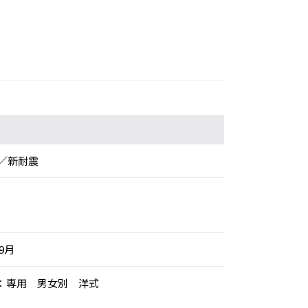
／新耐震
年9月
レ：専用 男女別 洋式