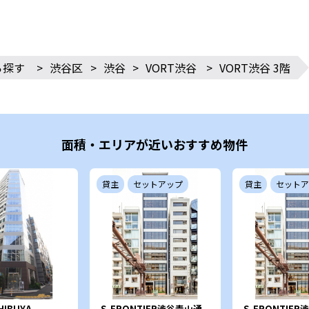
ら探す
>
渋谷区
>
渋谷
>
VORT渋谷
>
VORT渋谷 3階
面積・エリアが近いおすすめ物件
貸主
セットアップ
貸主
セットア
HIBUYA
S-FRONTIER渋谷青山通
S-FRONTIE