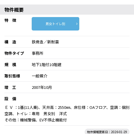
物件概要
特 徴
男女トイレ別
構 造
鉄骨造／新耐震
物件タイプ
事務所
規 模
地下1階付10階建
取引態様
一般媒介
竣 工
2007年10月
設 備
Ｅ Ｖ ：1基(11人乗)、天井高：2550㎜、床仕様：OAフロア、空調：個別
空調、トイレ：専用 男女別 洋式
その他：機械警備、EV不停止機能付
物件情報更新日：2026-01-29