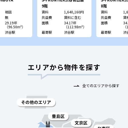
り （旧：ｴｷｽﾊﾟｰﾄｵﾌｨｽ渋
り （旧：ｴｷｽﾊﾟ
9階
8階
谷）
谷）
相談
賃料
1,640,160円
賃料
1,
無
共益費
賃料に含む
共益費
賃
29.19坪
面積
34.17坪
面積
34
（96.50m²）
（112.98m²）
（1
渋谷駅
最寄駅
渋谷駅
最寄駅
渋
エリアから物件を探す
全てのエリアから探す