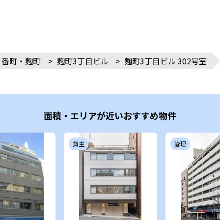
・番町・麹町
>
麹町3丁目ビル
>
麹町3丁目ビル 302号室
面積・エリアが近いおすすめ物件
貸主
管理