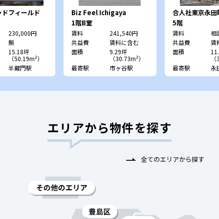
ッドフィールド
Biz Feel Ichigaya
合人社東京永田
（旧：ツボヤビル）
1階B室
5階
230,000円
賃料
241,540円
賃料
相
無
共益費
賃料に含む
共益費
賃
15.18坪
面積
9.29坪
面積
11
（50.19m²）
（30.73m²）
（3
半蔵門駅
最寄駅
市ヶ谷駅
最寄駅
永
エリアから物件を探す
全てのエリアから探す