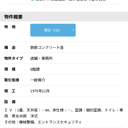
物件概要
特 徴
駅近（1分）
構 造
鉄筋コンクリート造
物件タイプ
店舗・事務所
規 模
8階建
取引態様
一般媒介
竣 工
1975年11月
設 備
Ｅ Ｖ ：1基、天井高：―㎜、床仕様：―、空調：個別空調、トイレ：専
用 男女共用 洋式
その他：機械警備、エントランスセキュリティ