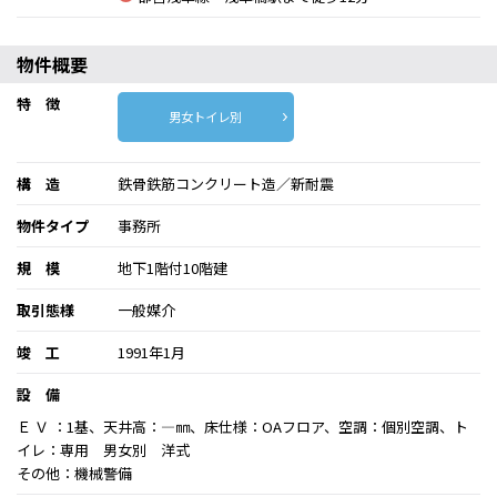
物件概要
特 徴
男女トイレ別
構 造
鉄骨鉄筋コンクリート造／新耐震
物件タイプ
事務所
規 模
地下1階付10階建
取引態様
一般媒介
竣 工
1991年1月
設 備
Ｅ Ｖ ：1基、天井高：―㎜、床仕様：OAフロア、空調：個別空調、ト
イレ：専用 男女別 洋式
その他：機械警備