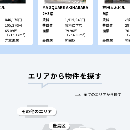
ビル
MA SQUARE AKIHABARA
神田大木ビル
2+3階
9階
846,170円
賃料
1,919,040円
賃料
相
195,270円
共益費
賃料に含む
共益費
28
65.09坪
面積
79.96坪
面積
76
（215.17m²）
（264.38m²）
（2
岩本町駅
最寄駅
神田駅
最寄駅
神
エリアから物件を探す
全てのエリアから探す