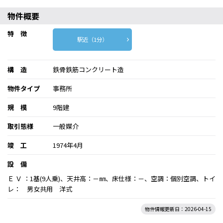
物件概要
特 徴
駅近（1分）
構 造
鉄骨鉄筋コンクリート造
物件タイプ
事務所
規 模
9階建
取引態様
一般媒介
竣 工
1974年4月
設 備
Ｅ Ｖ ：1基(9人乗)、天井高：－㎜、床仕様：－、空調：個別空調、トイ
レ： 男女共用 洋式
物件情報更新日：2026-04-15