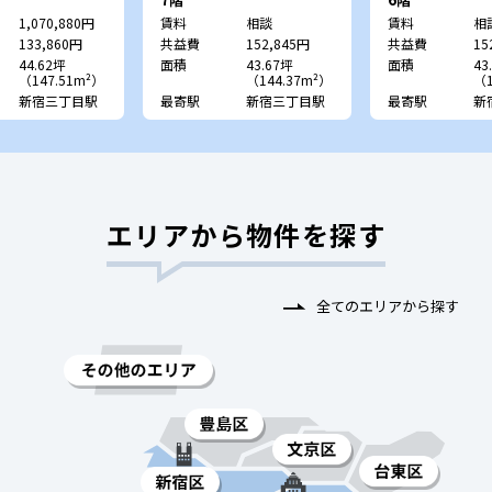
1,070,880円
賃料
相談
賃料
相
133,860円
共益費
152,845円
共益費
15
44.62坪
面積
43.67坪
面積
43
（147.51m²）
（144.37m²）
（1
新宿三丁目駅
最寄駅
新宿三丁目駅
最寄駅
新
エリアから物件を探す
全てのエリアから探す