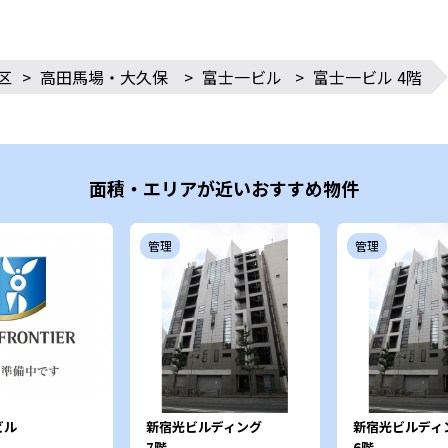
区
>
高田馬場・大久保
>
富士一ビル
>
富士一ビル 4階
面積・エリアが近いおすすめ物件
管理
管理
ビル
新宿光ビルディング
新宿光ビルディ
7階
6階