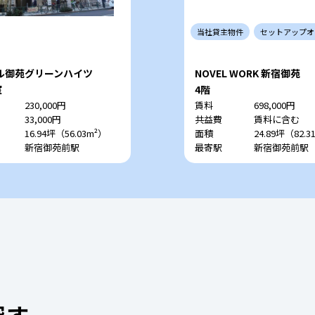
当社
貸主
物件
セットアップ
オ
ル御苑グリーンハイツ
NOVEL WORK 新宿御苑
室
4階
230,000円
賃料
698,000円
33,000円
共益費
賃料に含む
16.94坪（56.03m²）
面積
24.89坪（82.3
新宿御苑前駅
最寄駅
新宿御苑前駅
探す