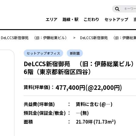
エリア
路線・駅
こだわり
セットアップ
DeLCCS新宿御苑 （旧：伊藤総業ビル）
>
DeLCCS新宿御苑 （旧：伊藤総業
セットアップオフィス
新耐震
DeLCCS新宿御苑 （旧：伊藤総業ビル
6階（東京都新宿区四谷）
477,400円(@22,000円)
賃料(坪単価)：
共益費(坪単価)
：
賃料に含む (@―)
預託金(保証金/敷金)
：
―(無)
面積
：
21.70坪 (71.73m²)