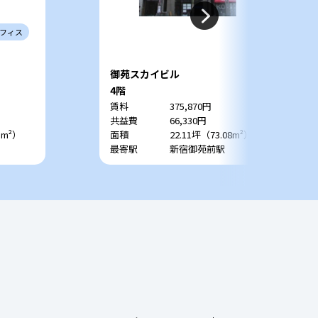
フィス
御苑スカイビル
4階
賃料
375,870円
共益費
66,330円
1m²）
面積
22.11坪（73.08m²）
最寄駅
新宿御苑前駅