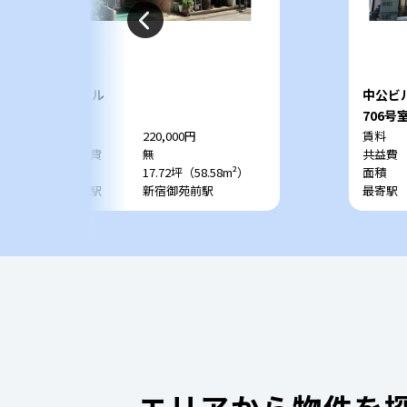
平ビル
中公ビ
3階
706号
賃料
220,000円
賃料
共益費
無
共益費
面積
17.72坪（58.58m²）
面積
最寄駅
新宿御苑前駅
最寄駅
エリアから物件を