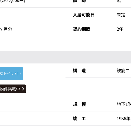
 (＠22,000円)
償 却
無
入居可能日
未定
ヶ月分
契約期間
2年
構 造
鉄筋コ
女トイレ別
規 模
地下1
竣 工
1986年