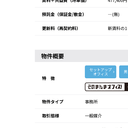
賃料＋共益費
（坪単価）
477,400円
預託金
（保証金/敷金）
―(無)
更新料
（再契約料）
新賃料の1
物件概要
セットアップ
男
オフィス
特 徴
物件タイプ
事務所
取引態様
一般媒介