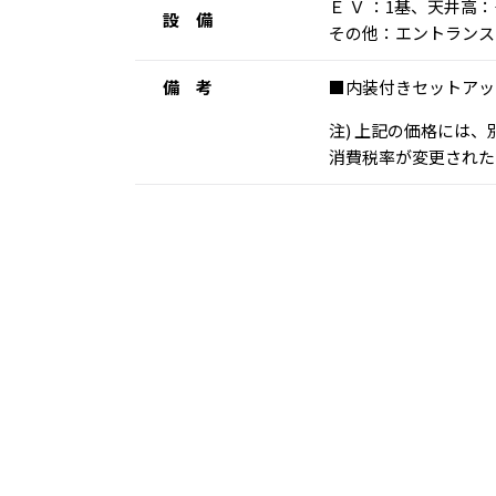
Ｅ Ｖ ：1基、天井
設 備
その他：エントランス
備 考
■内装付きセットアッ
注) 上記の価格には
消費税率が変更された