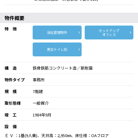
物件概要
特 徴
セットアップ
当社管理物件
オフィス
男女トイレ別
構 造
鉄骨鉄筋コンクリート造／新耐震
物件タイプ
事務所
規 模
7階建
取引態様
一般媒介
竣 工
1984年9月
設 備
Ｅ Ｖ ：1基(9人乗)、天井高：2,950㎜、床仕様：OAフロア