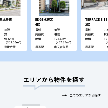
E恵比寿東
EDGE水天宮
TERRACE SITE
GOTANDA
6階
2階
相談
賃料
相談
賃料
3,
無
共益費
相談
共益費
賃
91.65坪
面積
123.41坪
面積
12
（303.00m²）
（407.97m²）
（4
恵比寿駅
最寄駅
水天宮前駅
最寄駅
五
エリアから物件を探す
全てのエリアから探す