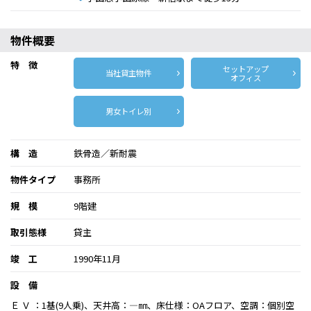
物件概要
特 徴
セットアップ
当社貸主物件
オフィス
男女トイレ別
構 造
鉄骨造／新耐震
物件タイプ
事務所
規 模
9階建
取引態様
貸主
竣 工
1990年11月
設 備
Ｅ Ｖ ：1基(9人乗)、天井高：―㎜、床仕様：OAフロア、空調：個別空