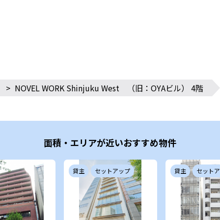
>
NOVEL WORK Shinjuku West （旧：OYAビル） 4階
面積・エリアが近いおすすめ物件
貸主
セットアップ
貸主
セットア