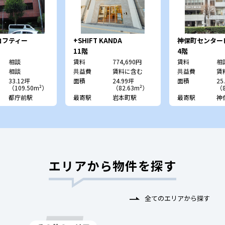
ロフティー
+SHIFT KANDA
神保町センター
11階
4階
相談
賃料
774,690円
賃料
相
相談
共益費
賃料に含む
共益費
賃
33.12坪
面積
24.99坪
面積
25
（109.50m²）
（82.63m²）
（8
都庁前駅
最寄駅
岩本町駅
最寄駅
神
エリアから物件を探す
全てのエリアから探す