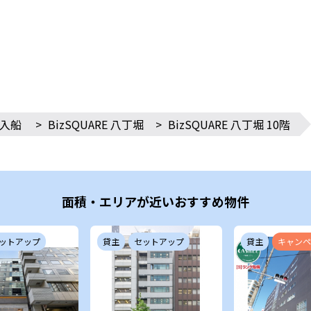
入船
>
BizSQUARE 八丁堀
>
BizSQUARE 八丁堀 10階
面積・エリアが近いおすすめ物件
ットアップ
貸主
セットアップ
貸主
キャンペ