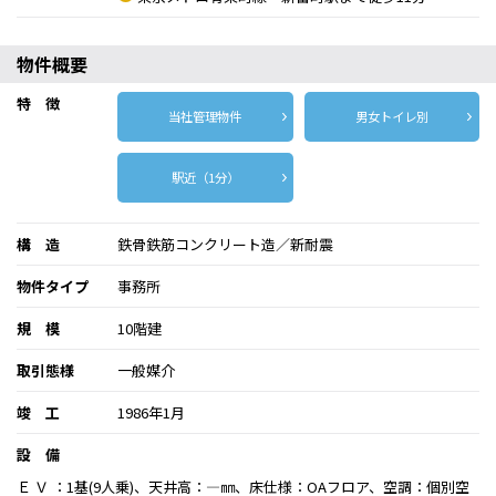
物件概要
特 徴
当社管理物件
男女トイレ別
駅近（1分）
構 造
鉄骨鉄筋コンクリート造／新耐震
物件タイプ
事務所
規 模
10階建
取引態様
一般媒介
竣 工
1986年1月
設 備
Ｅ Ｖ ：1基(9人乗)、天井高：―㎜、床仕様：OAフロア、空調：個別空