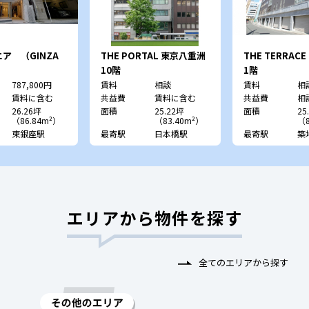
ア （GINZA
THE PORTAL 東京八重洲
THE TERRACE 
）
10階
1階
787,800円
賃料
相談
賃料
相
賃料に含む
共益費
賃料に含む
共益費
相
26.26坪
面積
25.22坪
面積
25
（86.84m²）
（83.40m²）
（8
東銀座駅
最寄駅
日本橋駅
最寄駅
築
エリアから物件を探す
全てのエリアから探す