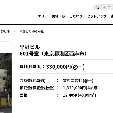
エリア
路線・駅
こだわり
セットアップ
早野ビル
>
早野ビル 601号室
早野ビル
601号室（東京都港区西麻布）
330,000円(@―)
賃料(坪単価)：
共益費(坪単価)
：
賃料に含む (@―)
預託金(保証金/敷金)
：
1,320,000円(4ヶ月)
面積
：
12.40坪 (40.99m²)