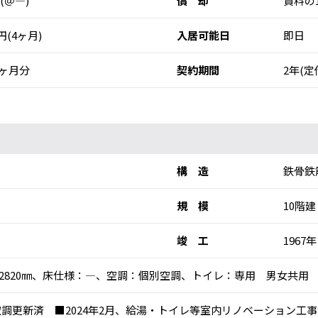
 (＠―)
償 却
賃料の
0円(4ヶ月)
入居可能日
即日
ヶ月分
契約期間
2年(定
構 造
鉄骨鉄
規 模
10階建
竣 工
1967年
：2820㎜、床仕様：―、空調：個別空調、トイレ：専用 男女共用
個別空調更新済 ■2024年2月、給湯・トイレ等室内リノベーション