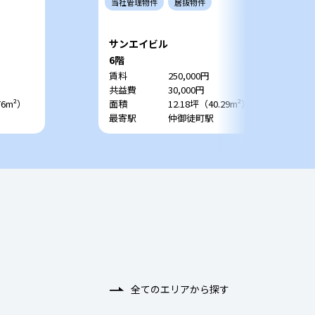
当社
管理
物件
居抜
物件
サンエイビル
6階
賃料
250,000円
共益費
30,000円
76m²）
面積
12.18坪（40.29m²）
最寄駅
仲御徒町駅
全てのエリアから探す