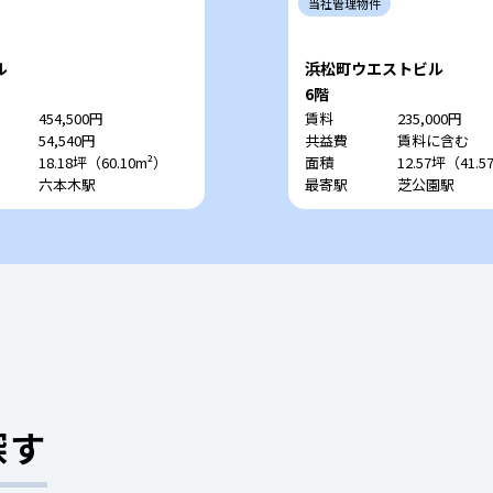
当社
管理
物件
ル
浜松町ウエストビル
6階
454,500円
賃料
235,000円
54,540円
共益費
賃料に含む
18.18坪（60.10m²）
面積
12.57坪（41.5
六本木駅
最寄駅
芝公園駅
探す