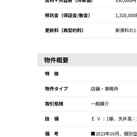
賃料＋共益費
（坪単価）
330,000円
預託金
（保証金/敷金）
1,320,00
更新料
（再契約料）
新賃料の1
物件概要
特 徴
物件タイプ
店舗・事務所
取引態様
一般媒介
設 備
Ｅ Ｖ ：1基、天井高
備 考
■2023年10月、