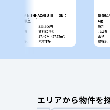
SYLA NISHI-AZABU Ⅲ （旧：
銀嶺ビ
SW六本木ビル）
802号室
6階
賃料
523,800円
賃料
共益費
賃料に含む
共益費
面積
17.46坪（57.75m²）
面積
最寄駅
六本木駅
最寄駅
エリアから物件を