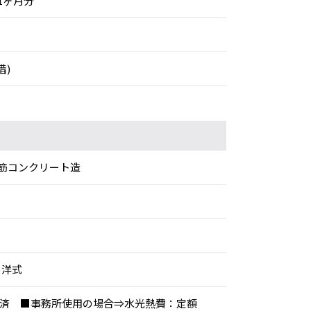
1ヶ月分
借)
筋コンクリート造
 洋式
工事済 ■事務所使用の場合⇒水光熱費：定額