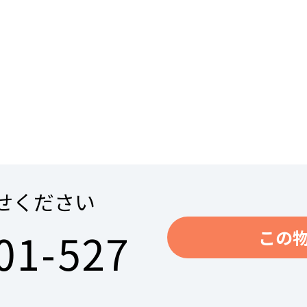
せください
01-527
この