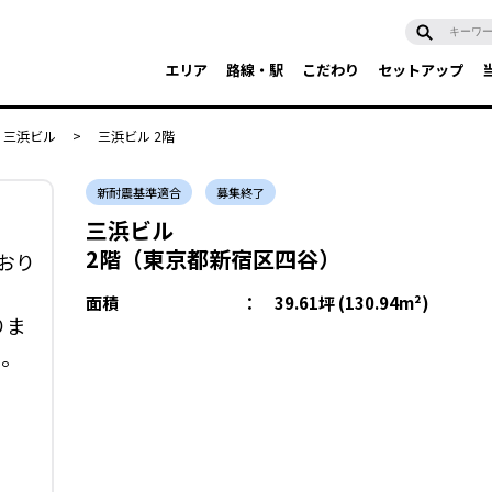
エリア
路線・駅
こだわり
セットアップ
三浜ビル
>
三浜ビル 2階
新耐震基準適合
募集終了
三浜ビル
2階（東京都新宿区四谷）
おり
面積
：
39.61坪 (130.94m²)
りま
い。