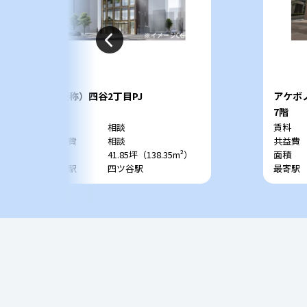
（仮称）四谷2丁目PJ
アケボ
9階
7階
賃料
相談
賃料
共益費
相談
共益費
面積
41.85坪（138.35m²）
面積
最寄駅
四ツ谷駅
最寄駅