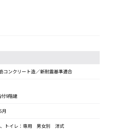
筋コンクリート造／新耐震基準適合
階付9階建
年5月
別空調、トイレ：専用 男女別 洋式