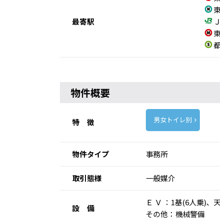
東
最寄駅
Ｊ
東
都
物件概要
男女トイレ別
特 徴
物件タイプ
事務所
取引態様
一般媒介
Ｅ Ｖ ：1基(6人乗
設 備
その他：機械警備