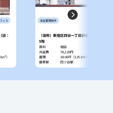
フィス
当社
管理
物件
 （旧：
（仮称）新宿区四谷一丁目計画
5階
賃料
相談
共益費
76,120円
93m²）
面積
38.06坪（125.84m²）
最寄駅
四ツ谷駅