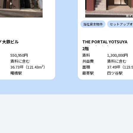
当社
貸主
物件
セットアップ
オ
ノ大鉄ビル
THE PORTAL YOTSUYA
四谷三和ビル）
2階
550,950円
賃料
1,300,000円
賃料に含む
共益費
賃料に含む
36.73坪（121.43m²）
面積
37.49坪（123.
曙橋駅
最寄駅
四ツ谷駅