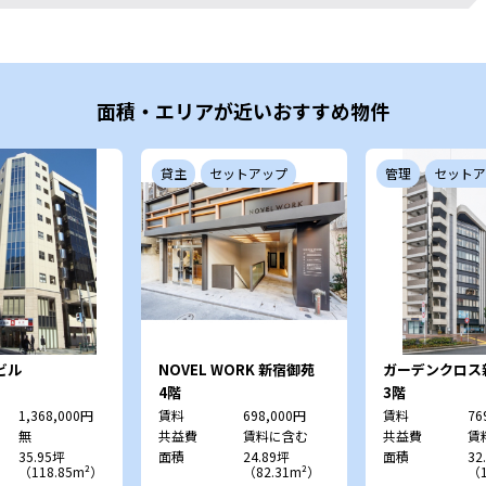
面積・エリアが近いおすすめ物件
貸主
セットアップ
管理
セットア
ビル
NOVEL WORK 新宿御苑
ガーデンクロス
4階
3階
1,368,000円
賃料
698,000円
賃料
76
無
共益費
賃料に含む
共益費
賃
35.95坪
面積
24.89坪
面積
32
（118.85m²）
（82.31m²）
（1