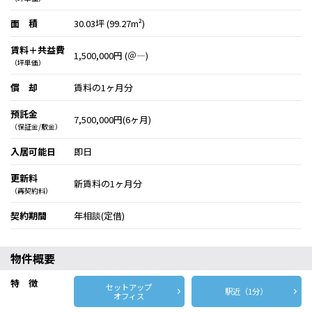
面 積
30.03坪 (99.27m²)
賃料＋共益費
1,500,000円 (＠―)
（坪単価）
償 却
賃料の1ヶ月分
預託金
7,500,000円(6ヶ月)
（保証金/敷金）
入居可能日
即日
更新料
新賃料の1ヶ月分
（再契約料）
契約期間
年相談(定借)
物件概要
特 徴
セットアップ
駅近（1分）
オフィス