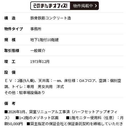
構 造
鉄骨鉄筋コンクリート造
物件タイプ
事務所
規 模
地下1階付10階建
取引態様
一般媒介
竣 工
1973年12月
設 備
Ｅ Ｖ ：2基(9人乗)、天井高：―㎜、床仕様：OAフロア、空調：個別空
調、トイレ：専用 男女共用 洋式
その他：駐車場設備あり
備 考
■2026年3月、貸室リニューアル工事済（ハーフセットアップオフィ
ス） ■1+2階のメゾネット区画 ■1階モニター使用料（任意）：月
額50,000円 ■貸主指定の保証会社と保証委託契約を締結していただき