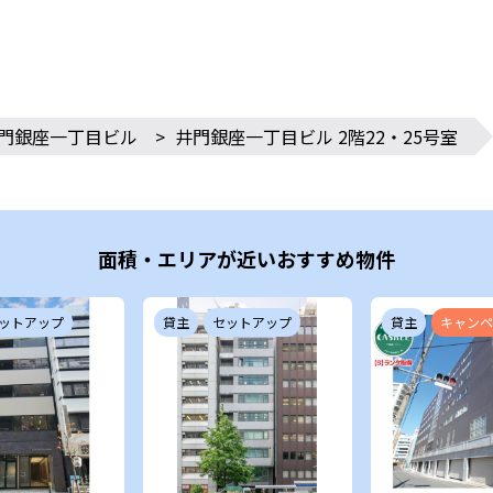
門銀座一丁目ビル
>
井門銀座一丁目ビル 2階22・25号室
面積・エリアが近いおすすめ物件
ットアップ
貸主
セットアップ
貸主
キャンペ