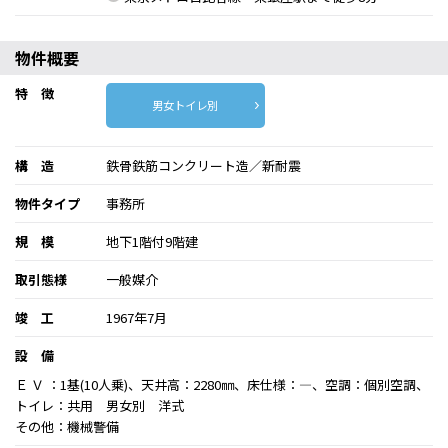
物件概要
特 徴
男女トイレ別
構 造
鉄骨鉄筋コンクリート造／新耐震
物件タイプ
事務所
規 模
地下1階付9階建
取引態様
一般媒介
竣 工
1967年7月
設 備
Ｅ Ｖ ：1基(10人乗)、天井高：2280㎜、床仕様：―、空調：個別空調、
トイレ：共用 男女別 洋式
その他：機械警備