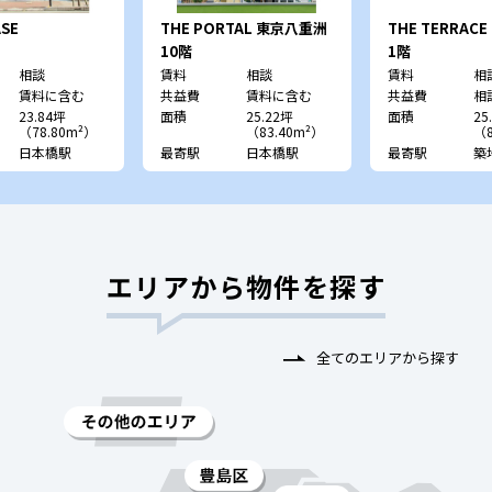
SE
THE PORTAL 東京八重洲
THE TERRACE 
shi
10階
1階
相談
賃料
相談
賃料
相
賃料に含む
共益費
賃料に含む
共益費
相
23.84坪
面積
25.22坪
面積
25
（78.80m²）
（83.40m²）
（8
日本橋駅
最寄駅
日本橋駅
最寄駅
築
エリアから物件を探す
全てのエリアから探す