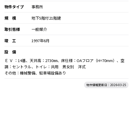
物件タイプ
事務所
規 模
地下5階付21階建
取引態様
一般媒介
竣 工
1997年6月
設 備
Ｅ Ｖ ：14基、天井高：2730㎜、床仕様：OAフロア（H=70mm）、空
調：セントラル、トイレ：共用 男女別 洋式
その他：機械警備、駐車場設備あり
物件情報更新日：2026-03-25