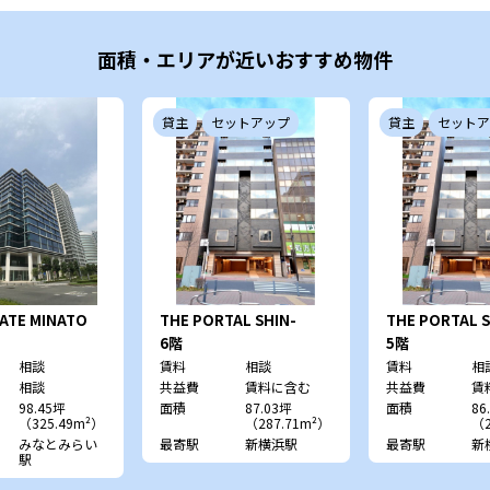
面積・エリアが近いおすすめ物件
貸主
セットアップ
貸主
セットア
ATE MINATO
THE PORTAL SHIN-
THE PORTAL S
YOKOHAMA
YOKOHAMA
6階
5階
相談
賃料
相談
賃料
相
相談
共益費
賃料に含む
共益費
賃
98.45坪
面積
87.03坪
面積
86
（325.49m²）
（287.71m²）
（2
みなとみらい
最寄駅
新横浜駅
最寄駅
新
駅