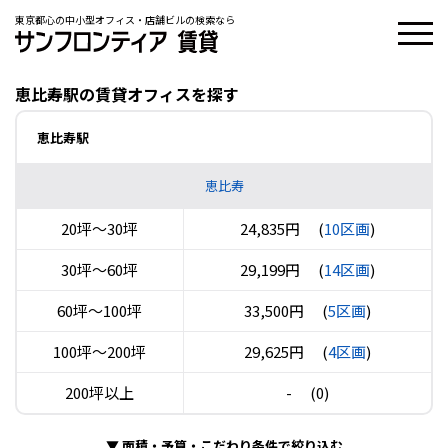
東京都心の中小型オフィス・店舗ビルの検索なら
恵比寿駅の賃貸オフィスを探す
恵比寿駅
恵比寿
20坪〜30坪
24,835円
(
10区画
)
30坪〜60坪
29,199円
(
14区画
)
60坪〜100坪
33,500円
(
5区画
)
100坪〜200坪
29,625円
(
4区画
)
200坪以上
-
(0)
▼
面積・予算・こだわり条件で絞り込む