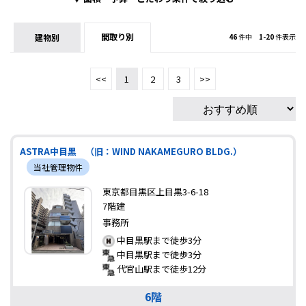
間取り別
建物別
46
件中
1-20
件表示
<<
1
2
3
>>
ASTRA中目黒 （旧：WIND NAKAMEGURO BLDG.）
当社管理物件
東京都目黒区上目黒3-6-18
7階建
事務所
中目黒駅まで徒歩3分
中目黒駅まで徒歩3分
代官山駅まで徒歩12分
6階