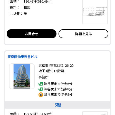
面積：
186.48坪(616.49m²)
賃料：
相談
共益費：
無
お問合せ
詳細を見る
東京建物東渋谷ビル
東京都渋谷区東1-26-20
地下3階付14階建
事務所
渋谷駅まで徒歩6分
渋谷駅まで徒歩8分
渋谷駅まで徒歩8分
5階
面積：
152.66坪(504.68m²)