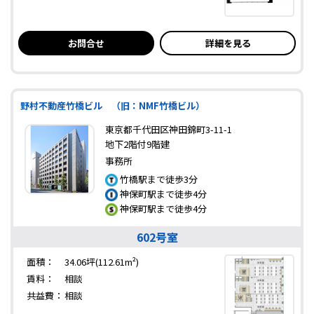
お問合せ
詳細を見る
野村不動産竹橋ビル （旧：NMF竹橋ビル）
東京都千代田区神田錦町3-11-1
地下2階付9階建
事務所
竹橋駅まで徒歩3分
神保町駅まで徒歩4分
神保町駅まで徒歩4分
602号室
面積：
34.06坪(112.61m²)
賃料：
相談
共益費：
相談