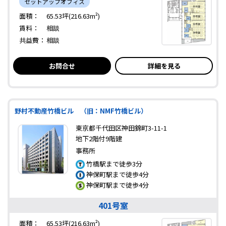
セットアップオフィス
面積：
65.53坪(216.63m²)
賃料：
相談
共益費：
相談
お問合せ
詳細を見る
野村不動産竹橋ビル （旧：NMF竹橋ビル）
東京都千代田区神田錦町3-11-1
地下2階付9階建
事務所
竹橋駅まで徒歩3分
神保町駅まで徒歩4分
神保町駅まで徒歩4分
401号室
面積：
65.53坪(216.63m²)