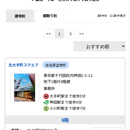
間取り別
建物別
29
件中
1-20
件表示
<<
1
2
>>
北大手町スクエア
当社貸主物件
東京都千代田区内神田1-5-12
地下1階付8階建
事務所
大手町駅まで徒歩5分
神田駅まで徒歩5分
小川町駅まで徒歩7分
6階