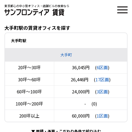
東京都心の中小型オフィス・店舗ビルの検索なら
大手町駅の賃貸オフィスを探す
大手町駅
大手町
20坪〜30坪
36,045円
(
6区画
)
30坪〜60坪
26,446円
(
17区画
)
60坪〜100坪
24,000円
(
3区画
)
100坪〜200坪
-
(0)
200坪以上
60,000円
(
1区画
)
▼
面積・予算・こだわり条件で絞り込む