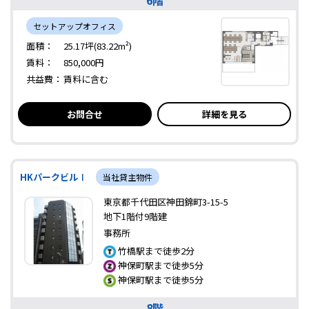
6階
セットアップオフィス
面積：
25.17坪(83.22m²)
賃料：
850,000円
共益費：
賃料に含む
お問合せ
詳細を見る
HKパークビルⅠ
当社貸主物件
東京都千代田区神田錦町3-15-5
地下1階付9階建
事務所
竹橋駅まで徒歩2分
神保町駅まで徒歩5分
神保町駅まで徒歩5分
8階