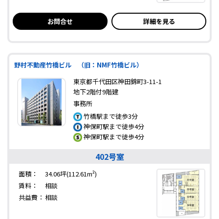
お問合せ
詳細を見る
野村不動産竹橋ビル （旧：NMF竹橋ビル）
東京都千代田区神田錦町3-11-1
地下2階付9階建
事務所
竹橋駅まで徒歩3分
神保町駅まで徒歩4分
神保町駅まで徒歩4分
402号室
面積：
34.06坪(112.61m²)
賃料：
相談
共益費：
相談