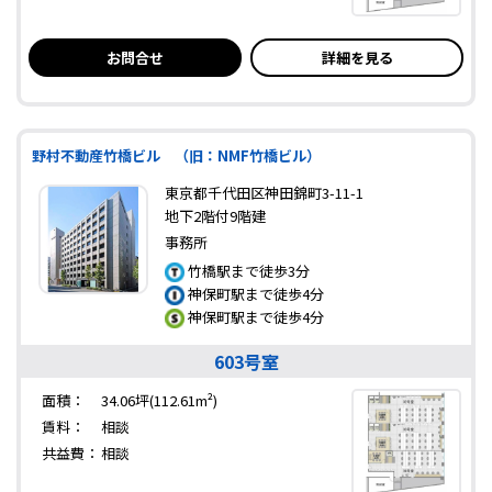
お問合せ
詳細を見る
野村不動産竹橋ビル （旧：NMF竹橋ビル）
東京都千代田区神田錦町3-11-1
地下2階付9階建
事務所
竹橋駅まで徒歩3分
神保町駅まで徒歩4分
神保町駅まで徒歩4分
603号室
面積：
34.06坪(112.61m²)
賃料：
相談
共益費：
相談