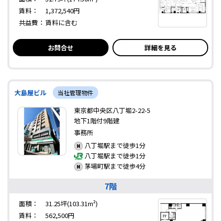
賃料：
1,372,540円
共益費：
賃料に含む
お問合せ
詳細を見る
大島屋ビル
当社管理物件
東京都中央区八丁堀2-22-5
地下1階付9階建
事務所
八丁堀駅まで徒歩1分
八丁堀駅まで徒歩1分
茅場町駅まで徒歩4分
7階
面積：
31.25坪(103.31m²)
賃料：
562,500円