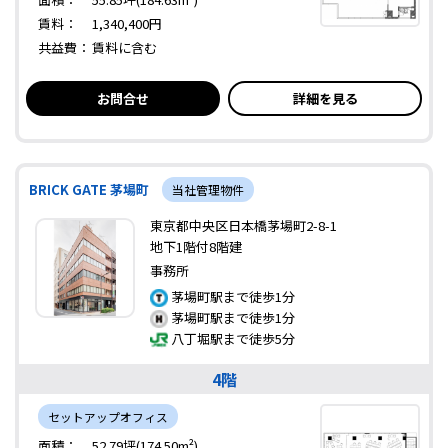
賃料：
1,340,400円
共益費：
賃料に含む
お問合せ
詳細を見る
BRICK GATE 茅場町
当社管理物件
東京都中央区日本橋茅場町2-8-1
地下1階付8階建
事務所
茅場町駅まで徒歩1分
茅場町駅まで徒歩1分
八丁堀駅まで徒歩5分
4階
セットアップオフィス
面積：
52.79坪(174.50m²)