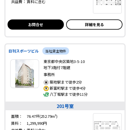
共益費：
賃料に含む
お問合せ
詳細を見る
日刊スポーツビル
当社貸主物件
東京都中央区築地3-5-10
地下3階付7階建
事務所
築地駅まで徒歩2分
新富町駅まで徒歩4分
八丁堀駅まで徒歩11分
201号室
面積：
76.47坪(252.79m²)
賃料：
1,299,990円