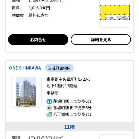
面積：
173.47坪(573.44m²)
賃料：
3,816,340円
共益費：
賃料に含む
お問合せ
詳細を見る
ONE SHINKAWA
当社貸主物件
東京都中央区新川1-23-5
地下1階付14階建
事務所
茅場町駅まで徒歩6分
茅場町駅まで徒歩6分
八丁堀駅まで徒歩7分
11階
面積：
173.47坪(573.44m²)