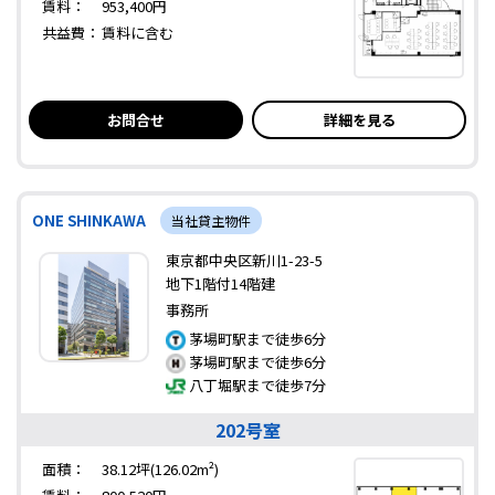
賃料：
953,400円
共益費：
賃料に含む
お問合せ
詳細を見る
ONE SHINKAWA
当社貸主物件
東京都中央区新川1-23-5
地下1階付14階建
事務所
茅場町駅まで徒歩6分
茅場町駅まで徒歩6分
八丁堀駅まで徒歩7分
202号室
面積：
38.12坪(126.02m²)