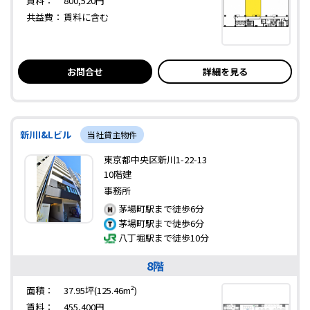
賃料：
800,520円
共益費：
賃料に含む
お問合せ
詳細を見る
新川I&Lビル
当社貸主物件
東京都中央区新川1-22-13
10階建
事務所
茅場町駅まで徒歩6分
茅場町駅まで徒歩6分
八丁堀駅まで徒歩10分
8階
面積：
37.95坪(125.46m²)
賃料：
455,400円