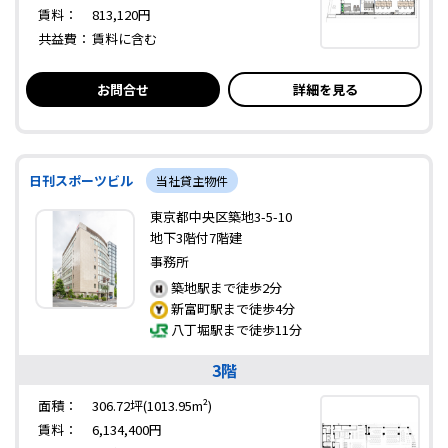
賃料：
813,120円
共益費：
賃料に含む
お問合せ
詳細を見る
日刊スポーツビル
当社貸主物件
東京都中央区築地3-5-10
地下3階付7階建
事務所
築地駅まで徒歩2分
新富町駅まで徒歩4分
八丁堀駅まで徒歩11分
3階
面積：
306.72坪(1013.95m²)
賃料：
6,134,400円