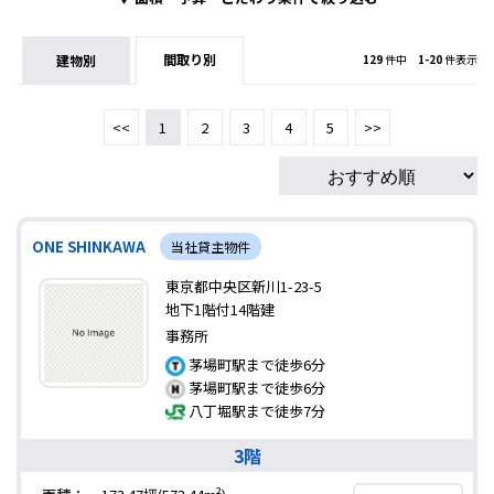
間取り別
建物別
129
件中
1-20
件表示
<<
1
2
3
4
5
>>
ONE SHINKAWA
当社貸主物件
東京都中央区新川1-23-5
地下1階付14階建
事務所
茅場町駅まで徒歩6分
茅場町駅まで徒歩6分
八丁堀駅まで徒歩7分
3階