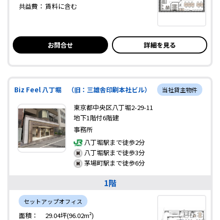
共益費：
賃料に含む
お問合せ
詳細を見る
Biz Feel 八丁堀 （旧：三雄舎印刷本社ビル）
当社貸主物件
東京都中央区八丁堀2-29-11
地下1階付6階建
事務所
八丁堀駅まで徒歩2分
八丁堀駅まで徒歩3分
茅場町駅まで徒歩6分
1階
セットアップオフィス
面積：
29.04坪(96.02m²)