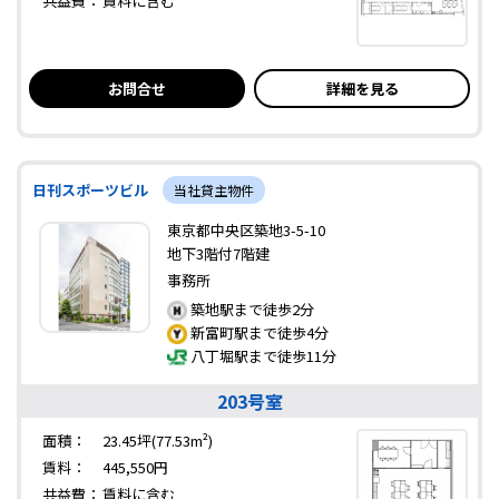
共益費：
賃料に含む
お問合せ
詳細を見る
日刊スポーツビル
当社貸主物件
東京都中央区築地3-5-10
地下3階付7階建
事務所
築地駅まで徒歩2分
新富町駅まで徒歩4分
八丁堀駅まで徒歩11分
203号室
面積：
23.45坪(77.53m²)
賃料：
445,550円
共益費：
賃料に含む