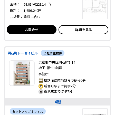
面積：
69.01坪(228.14m²)
賃料：
1,656,240円
共益費：
賃料に含む
お問合せ
詳細を見る
明石町トーセイビル
当社貸主物件
東京都中央区明石町7-14
地下1階付8階建
事務所
聖路加病院前駅まで徒歩2分
新富町駅まで徒歩7分
築地駅まで徒歩7分
4階
セットアップオフィス