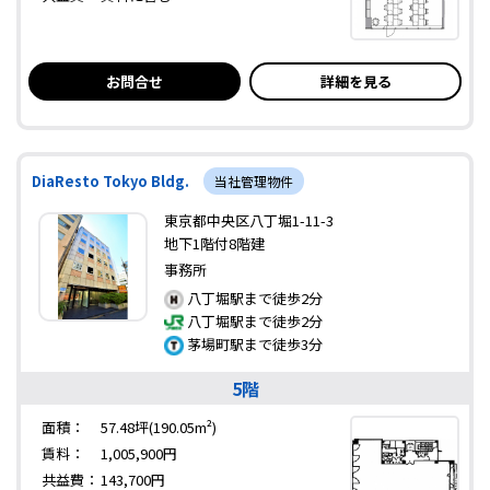
お問合せ
詳細を見る
DiaResto Tokyo Bldg.
当社管理物件
東京都中央区八丁堀1-11-3
地下1階付8階建
事務所
八丁堀駅まで徒歩2分
八丁堀駅まで徒歩2分
茅場町駅まで徒歩3分
5階
面積：
57.48坪(190.05m²)
賃料：
1,005,900円
共益費：
143,700円