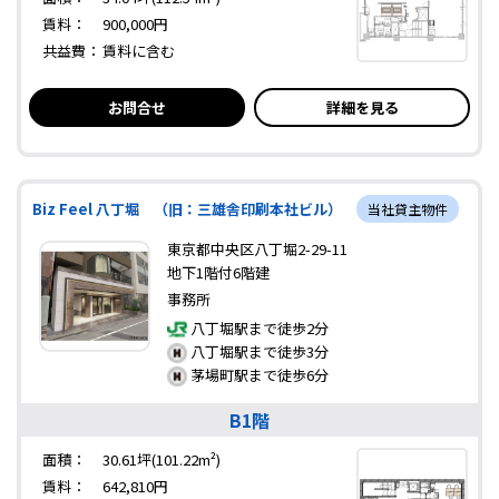
賃料：
900,000円
共益費：
賃料に含む
お問合せ
詳細を見る
Biz Feel 八丁堀 （旧：三雄舎印刷本社ビル）
当社貸主物件
東京都中央区八丁堀2-29-11
地下1階付6階建
事務所
八丁堀駅まで徒歩2分
八丁堀駅まで徒歩3分
茅場町駅まで徒歩6分
B1階
面積：
30.61坪(101.22m²)
賃料：
642,810円