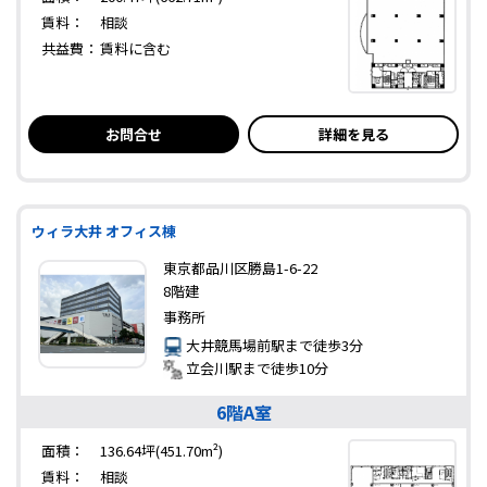
賃料：
相談
共益費：
賃料に含む
お問合せ
詳細を見る
ウィラ大井 オフィス棟
東京都品川区勝島1-6-22
8階建
事務所
大井競馬場前駅まで徒歩3分
立会川駅まで徒歩10分
6階A室
面積：
136.64坪(451.70m²)
賃料：
相談