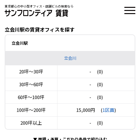
東京都心の中小型オフィス・店舗ビルの検索なら
立会川駅の賃貸オフィスを探す
立会川駅
立会川
20坪〜30坪
-
(0)
30坪〜60坪
-
(0)
60坪〜100坪
-
(0)
100坪〜200坪
15,000円
(
1区画
)
200坪以上
-
(0)
▼
面積・予算・こだわり条件で絞り込む