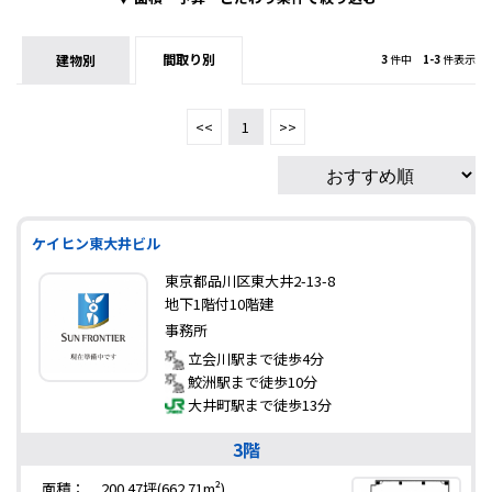
間取り別
建物別
3
件中
1-3
件表示
<<
1
>>
ケイヒン東大井ビル
東京都品川区東大井2-13-8
地下1階付10階建
事務所
立会川駅まで徒歩4分
鮫洲駅まで徒歩10分
大井町駅まで徒歩13分
3階
面積：
200.47坪(662.71m²)