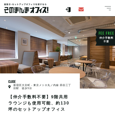
FEE FREE
仲介手数料
不要
CLOSE
新宿区大京町 - 東京メトロ丸ノ内線 四谷三丁
目駅 徒歩5分
【仲介手数料不要】9階共用
ラウンジも使用可能、約130
坪のセットアップオフィス