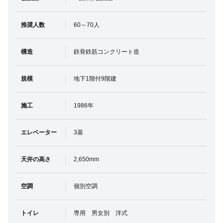
推奨人数
60～70人
構造
鉄骨鉄筋コンクリート造
規模
地下1階付9階建
施工
1986年
エレベーター
3基
天井の高さ
2,650mm
空調
個別空調
トイレ
専用 男女別 洋式