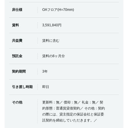
床仕様
OAフロア(H=70mm)
賃料
3,591,840円
共益費
賃料に含む
預託金
賃料の8ヶ月分
契約期間
3年
引き渡し時期
即日
その他
更新料：無／ 償却：無／ 礼金：無／ 契
約形態：普通賃貸借契約／ その他：契約
の際には、貸主指定の保証会社と保証委
託契約を締結していただきます。／