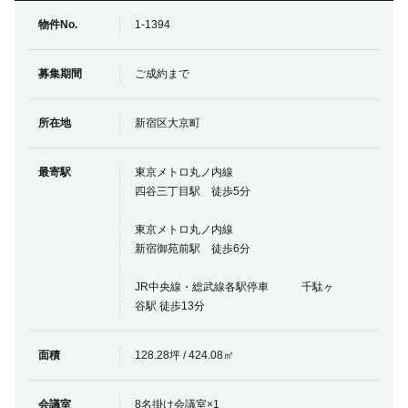
物件No.
1-1394
募集期間
ご成約まで
所在地
新宿区大京町
最寄駅
東京メトロ丸ノ内線
四谷三丁目駅 徒歩5分
東京メトロ丸ノ内線
新宿御苑前駅 徒歩6分
JR中央線・総武線各駅停車 千駄ヶ
谷駅 徒歩13分
面積
128.28坪 / 424.08㎡
会議室
8名掛け会議室×1