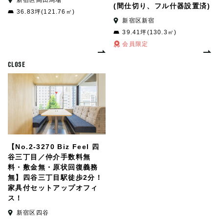
新宿区高田馬場
(間仕切り、フル什器設置済)
36.83坪(121.76㎡)
新宿区新宿
39.41坪(130.3㎡)
会員限定
CLOSE
【No.2-3270 Biz Feel 四
谷三丁目／仲介手数料無
料・敷金無・原状回復義務
無】四谷三丁目駅徒歩2分！
家具付セットアップオフィ
ス！
新宿区四谷