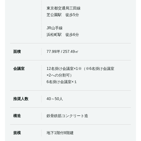
東京都交通局三田線
芝公園駅 徒歩5分
JR山手線
浜松町駅 徒歩6分
面積
77.99坪 / 257.49㎡
会議室
12名掛け会議室×1※（※6名掛け会議室
×2への分割可）
6名掛け会議室×１
推奨人数
40～50人
構造
鉄骨鉄筋コンクリート造
規模
地下1階付8階建