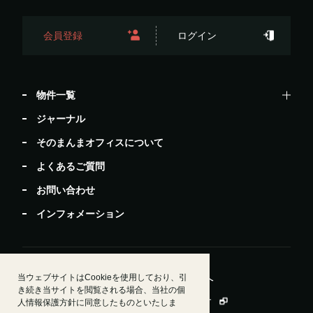
会員登録
ログイン
物件一覧
ジャーナル
そのまんまオフィスについて
よくあるご質問
お問い合わせ
インフォメーション
当ウェブサイトはCookieを使用しており、引
居抜きで退去したい方
ビルオーナー・管理会社様へ
き続き当サイトを閲覧される場合、当社の個
運営会社情報
会員規約
個人情報保護方針
人情報保護方針に同意したものといたしま