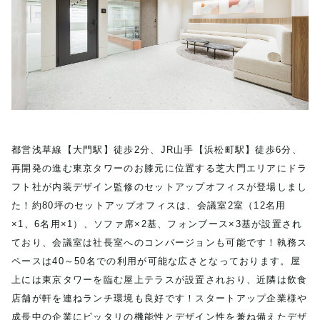
都営浅草線【大門駅】徒歩2分、JR山手【浜松町駅】徒歩6分、
再開発の進む東京タワーのお膝元に位置する芝大門エリアにドラ
フト社が内装デザイン監修のセットアップオフィスが登場しまし
た！約80坪のセットアップオフィスは、会議室2室（12名用
×1、6名用×1）、ソファ席×2基、フォンブース×3基が設置され
ており、会議室は社長室へのコンバージョンも可能です！執務ス
ペースは40～50名での利用が可能な広さとなっております。屋
上には東京タワーを臨む屋上テラスが設置されおり、近隣は飲食
店舗が軒を連ねランチ環境も良好です！スタートアップ企業様や
成長中の企業にピッタリの機能性とデザイン性を兼ね備えたデザ