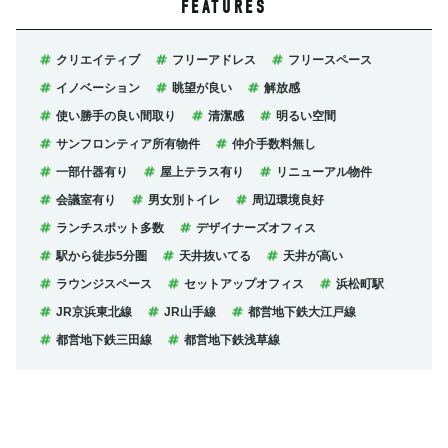
FEATURES
クリエイティブ
フリーアドレス
フリースペース
イノベーション
眺望が良い
解放感
使い勝手の良い間取り
清潔感
明るい空間
サンフロンティア所有物件
仲介手数料無し
一部什器有り
屋上テラス有り
リニューアル物件
会議室有り
男女別トイレ
周辺環境良好
ランチスポット多数
デザイナーズオフィス
駅から徒歩5分圏
天井抜いてる
天井が高い
ラウンジスペース
セットアップオフィス
浜松町駅
JR京浜東北線
JR山手線
都営地下鉄大江戸線
都営地下鉄三田線
都営地下鉄浅草線