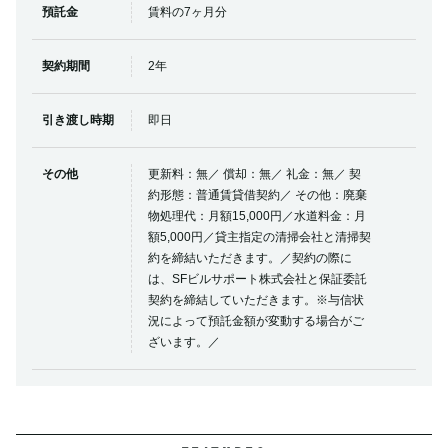
預託金
賃料の7ヶ月分
契約期間
2年
引き渡し時期
即日
その他
更新料：無／ 償却：無／ 礼金：無／ 契
約形態：普通賃貸借契約／ その他：廃棄
物処理代：月額15,000円／水道料金：月
額5,000円／貸主指定の清掃会社と清掃契
約を締結いただきます。／契約の際に
は、SFビルサポート株式会社と保証委託
契約を締結していただきます。※与信状
況によって預託金額が変動する場合がご
ざいます。／