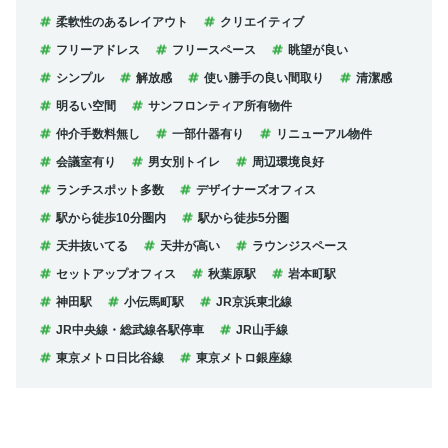
柔軟性のあるレイアウト
クリエイティブ
フリーアドレス
フリースペース
眺望が良い
シンプル
解放感
使い勝手の良い間取り
清潔感
明るい空間
サンフロンティア所有物件
仲介手数料無し
一部什器有り
リニューアル物件
会議室有り
男女別トイレ
周辺環境良好
ランチスポット多数
デザイナーズオフィス
駅から徒歩10分圏内
駅から徒歩5分圏
天井抜いてる
天井が高い
ラウンジスペース
セットアップオフィス
秋葉原駅
岩本町駅
神田駅
小伝馬町駅
JR京浜東北線
JR中央線・総武線各駅停車
JR山手線
東京メトロ日比谷線
東京メトロ銀座線