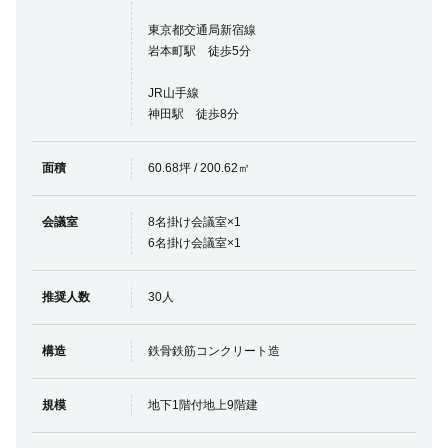
東京都交通局新宿線
岩本町駅 徒歩5分
JR山手線
神田駅 徒歩8分
面積
60.68坪 / 200.62㎡
会議室
8名掛け会議室×1
6名掛け会議室×1
推奨人数
30人
構造
鉄骨鉄筋コンクリート造
規模
地下1階付地上9階建