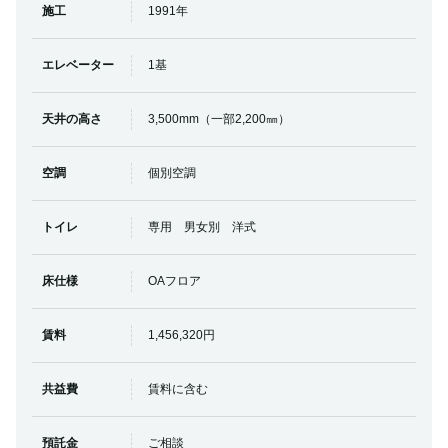
施工
1991年
エレベーター
1基
天井の高さ
3,500mm（一部2,200㎜）
空調
個別空調
トイレ
専用 男女別 洋式
床仕様
OAフロア
賃料
1,456,320円
共益費
賃料に含む
預託金
ご相談