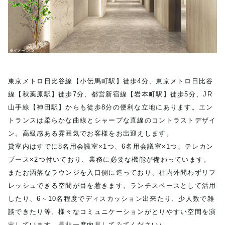
東京メトロ日比谷線【小伝馬町駅】徒歩4分、東京メトロ日比谷
線【秋葉原駅】徒歩7分、都営新宿線【岩本町駅】徒歩5分、JR
山手線【神田駅】からも徒歩8分の便利な立地にあります。エン
トランスは柔らかな曲線とシャープな直線のコントラストデザイ
ン。高級感ある雰囲気でお客様をお出迎えします。
貸室内はすでに8名用会議室×1つ、6名用会議室×1つ、テレカン
ブース×2つ付いており、業務に必要な機能が備わっています。
またお洒落なラウンジを入口側に造っており、社内外問わずリフ
レッシュできる空間が目を惹きます。ランチスペースとして活用
したり、6～10名程度でディスカッション出来たり、少人数で雑
談できたり等、様々なコミュニケーションがとりやすい空間を演
出しています。是非一度内見してみてください♪