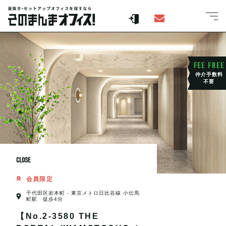
FEE FREE
仲介手数料
不要
CLOSE
会員限定
千代田区岩本町 - 東京メトロ日比谷線 小伝馬
町駅 徒歩4分
【No.2-3580 THE