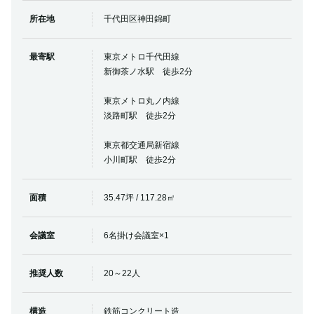
所在地
千代田区神田錦町
最寄駅
東京メトロ千代田線
新御茶ノ水駅 徒歩2分
東京メトロ丸ノ内線
淡路町駅 徒歩2分
東京都交通局新宿線
小川町駅 徒歩2分
面積
35.47坪 / 117.28㎡
会議室
6名掛け会議室×1
推奨人数
20～22人
構造
鉄筋コンクリート造