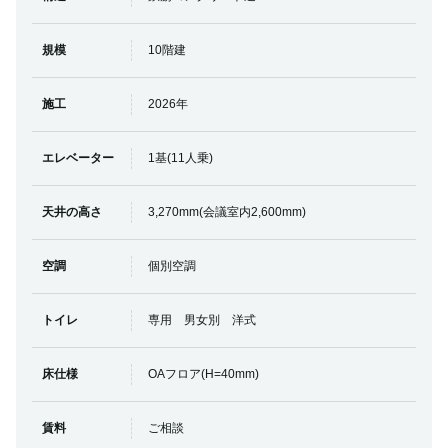
規模
10階建
施工
2026年
エレベーター
1基(11人乗)
天井の高さ
3,270mm(会議室内2,600mm)
空調
個別空調
トイレ
専用 男女別 洋式
床仕様
OAフロア(H=40mm)
賃料
ご相談