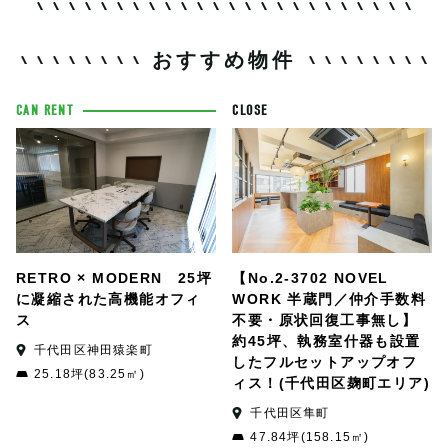
おすすめ物件
CAN RENT
CLOSE
RETRO × MODERN 25坪
【No.2-3702 NOVEL
に凝縮された高機能オフィ
WORK 半蔵門／仲介手数料
ス
不要・原状回復工事無し】
約45坪、執務室什器も設置
千代田区神田猿楽町
したフルセットアップオフ
25.18坪(83.25㎡)
ィス！(千代田区麹町エリア)
千代田区隼町
47.84坪(158.15㎡)