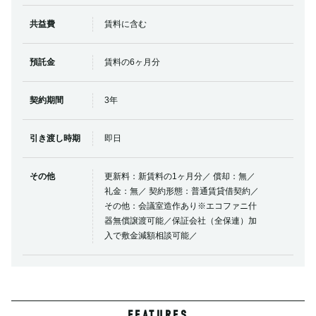
共益費
賃料に含む
預託金
賃料の6ヶ月分
契約期間
3年
引き渡し時期
即日
その他
更新料：新賃料の1ヶ月分／ 償却：無／
礼金：無／ 契約形態：普通賃貸借契約／
その他：会議室造作あり※エコファニ什
器無償譲渡可能／保証会社（全保連）加
入で敷金減額相談可能／
FEATURES