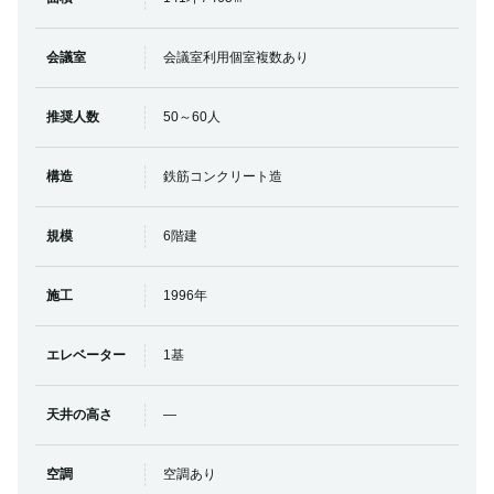
会議室
会議室利用個室複数あり
推奨人数
50～60人
構造
鉄筋コンクリート造
規模
6階建
施工
1996年
エレベーター
1基
天井の高さ
―
空調
空調あり