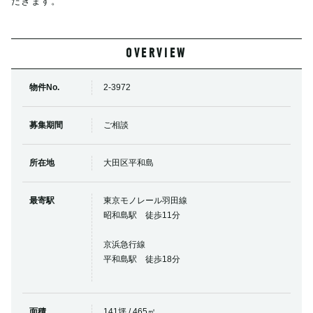
だきます。
OVERVIEW
物件No.
2-3972
募集期間
ご相談
所在地
大田区平和島
最寄駅
東京モノレール羽田線
昭和島駅 徒歩11分
京浜急行線
平和島駅 徒歩18分
面積
141坪 / 465㎡