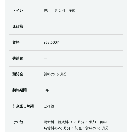
トイレ
専用 男女別 洋式
床仕様
―
賃料
987,000円
共益費
ー
預託金
賃料の6ヶ月分
契約期間
3年
引き渡し時期
ご相談
その他
更新料：新賃料の1ヶ月分／ 償却：解約
時賃料の2ヶ月分／ 礼金：賃料の1ヶ月分