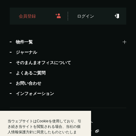
会員登録
ログイン
物件一覧
ジャーナル
そのまんまオフィスについて
よくあるご質問
お問い合わせ
インフォメーション
当ウェブサイトはCookieを使用しており、引
居抜きで退去したい方
ビルオーナー・管理会社様へ
き続き当サイトを閲覧される場合、当社の個
運営会社情報
会員規約
個人情報保護方針
人情報保護方針に同意したものといたしま