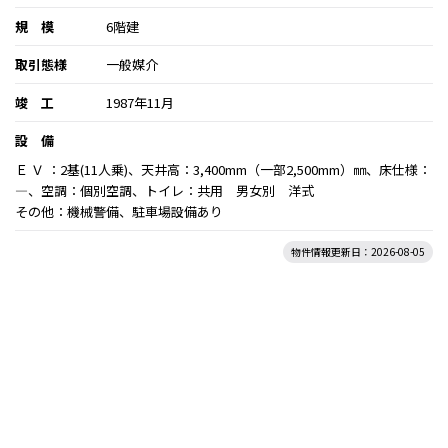
規 模
6階建
取引態様
一般媒介
竣 工
1987年11月
設 備
Ｅ Ｖ ：2基(11人乗)、天井高：3,400mm（一部2,500mm）㎜、床仕様：
―、空調：個別空調、トイレ：共用 男女別 洋式
その他：機械警備、駐車場設備あり
物件情報更新日：2026-08-05