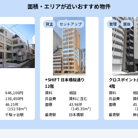
面積・エリアが近いおすすめ物件
貸主
セットアップ
管理
居抜
+SHIFT 日本橋桜通り
クロスポイン
（旧：虎ノ門菅
12階
4階
646,100円
賃料
相談
賃料
相
138,450円
共益費
賃料に含む
共益費
賃
46.15坪
面積
43.96坪
面積
45
（152.58m²）
（145.35m²）
（1
千駄ヶ谷駅
最寄駅
日本橋駅
最寄駅
神