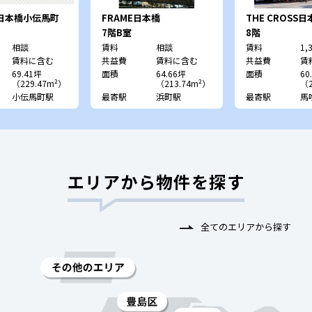
ES日本橋小伝馬町
FRAME日本橋
THE CROSS
7階B室
8階
相談
賃料
相談
賃料
1,
賃料に含む
共益費
賃料に含む
共益費
賃
69.41坪
面積
64.66坪
面積
60
（229.47m²）
（213.74m²）
（2
小伝馬町駅
最寄駅
浜町駅
最寄駅
馬
エリアから物件を探す
全てのエリアから探す