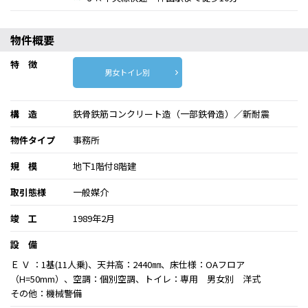
物件概要
特 徴
男女トイレ別
構 造
鉄骨鉄筋コンクリート造（一部鉄骨造）／新耐震
物件タイプ
事務所
規 模
地下1階付8階建
取引態様
一般媒介
竣 工
1989年2月
設 備
Ｅ Ｖ ：1基(11人乗)、天井高：2440㎜、床仕様：OAフロア
（H=50mm）、空調：個別空調、トイレ：専用 男女別 洋式
その他：機械警備