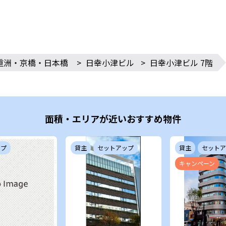
重洲・京橋・日本橋
>
日幸小津ビル
>
日幸小津ビル 7階
面積・エリアが近いおすすめ物件
ップ
貸主
セットアップ
貸主
セットア
キャンペーン