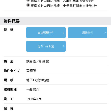
東京メトロ日比谷線 人形町駅まで徒歩6分
東京メトロ日比谷線 小伝馬町駅まで徒歩7分
物件概要
特 徴
当社管理物件
居抜物件
男女トイレ別
構 造
鉄骨造／新耐震
物件タイプ
事務所
規 模
地下1階付8階建
取引態様
一般媒介
竣 工
1994年3月
設 備