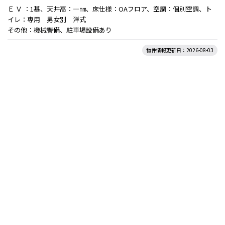
Ｅ Ｖ ：1基、天井高：―㎜、床仕様：OAフロア、空調：個別空調、ト
イレ：専用 男女別 洋式
その他：機械警備、駐車場設備あり
物件情報更新日：2026-08-03