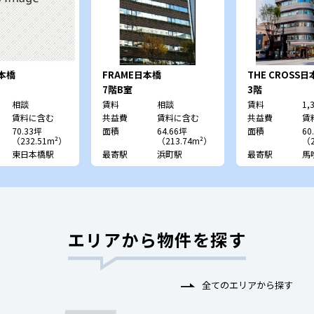
本橋
FRAME日本橋
THE CROSS
7階B室
3階
相談
賃料
相談
賃料
1,
賃料に含む
共益費
賃料に含む
共益費
賃
70.33坪
面積
64.66坪
面積
60
（232.51m²）
（213.74m²）
（2
東日本橋駅
最寄駅
浜町駅
最寄駅
馬
エリアから物件を探す
全てのエリアから探す