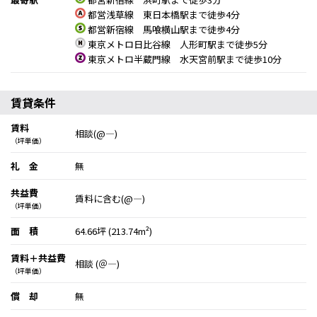
都営浅草線 東日本橋駅まで徒歩4分
都営新宿線 馬喰横山駅まで徒歩4分
東京メトロ日比谷線 人形町駅まで徒歩5分
東京メトロ半蔵門線 水天宮前駅まで徒歩10分
賃貸条件
賃料
相談(@―)
（坪単価）
礼 金
無
共益費
賃料に含む(@―)
（坪単価）
面 積
64.66坪 (213.74m²)
賃料＋共益費
相談 (＠―)
（坪単価）
償 却
無