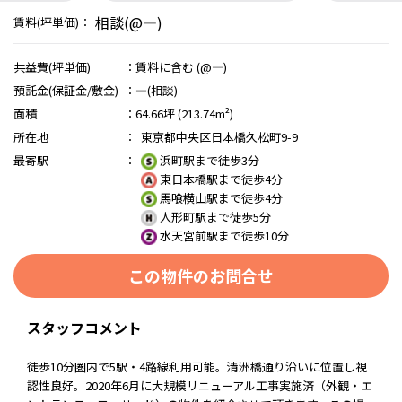
相談(@―)
賃料(坪単価)：
共益費(坪単価)
：
賃料に含む (@―)
預託金(保証金/敷金)
：
―(相談)
面積
：
64.66坪 (213.74m²)
所在地
：
東京都中央区日本橋久松町9-9
最寄駅
：
浜町駅まで徒歩3分
東日本橋駅まで徒歩4分
馬喰横山駅まで徒歩4分
人形町駅まで徒歩5分
水天宮前駅まで徒歩10分
この物件のお問合せ
スタッフコメント
徒歩10分圏内で5駅・4路線利用可能。清洲橋通り沿いに位置し視
認性良好。2020年6月に大規模リニューアル工事実施済（外観・エ