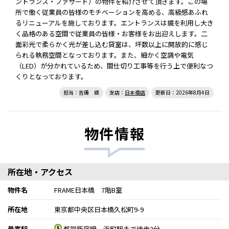
ントランス・ファサード）の物件を紹介させて頂きます。この場
所で働く従業員の皆様のモチベーションを高める、高級感あふれ
るリニューアルを施しております。エントランスは鏡を利用し大き
く品格のある空間で従業員の皆様・お客様をお出迎えします。二
面彩光で柔らかく光が差し込む貸室は、坪数以上に開放的に感じ
られる執務空間となっております。また、細かく空調や電気
（LED）が分かれているため、間仕切り工事等を行う上で便利なつ
くりとなっております。
担当：吉儀 綾
支店：
日本橋店
更新日：2026年8月4日
物件情報
所在地・アクセス
物件名
FRAME日本橋 7階B室
所在地
東京都中央区日本橋久松町9-9
最寄駅
都営新宿線 浜町駅まで徒歩3分