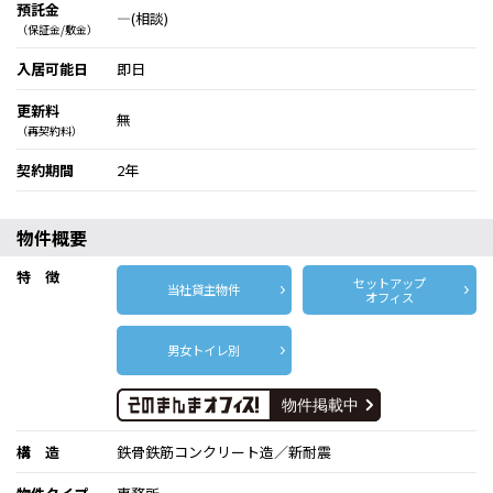
預託金
―(相談)
（保証金/敷金）
入居可能日
即日
更新料
無
（再契約料）
契約期間
2年
物件概要
特 徴
セットアップ
当社貸主物件
オフィス
男女トイレ別
構 造
鉄骨鉄筋コンクリート造／新耐震