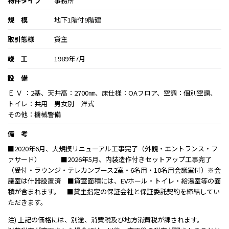
物件タイプ
事務所
規 模
地下1階付9階建
取引態様
貸主
竣 工
1989年7月
設 備
Ｅ Ｖ ：2基、天井高：2700㎜、床仕様：OAフロア、空調：個別空調、
トイレ：共用 男女別 洋式
その他：機械警備
備 考
■2020年6月、大規模リニューアル工事完了（外観・エントランス・フ
ァサード） ■2026年5月、内装造作付きセットアップ工事完了
（受付・ラウンジ・テレカンブース2室・6名用・10名用会議室付）※会
議室は什器設置済 ■貸室面積には、EVホール・トイレ・給湯室等の面
積が含まれます。 ■貸主指定の保証会社と保証委託契約を締結してい
ただきます。
注) 上記の価格には、別途、消費税及び地方消費税が課されます。