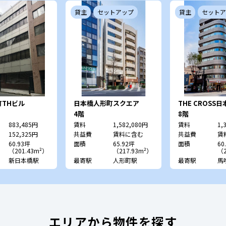
貸主
セットアップ
貸主
セットア
THビル
日本橋人形町スクエア
THE CROSS
4階
8階
883,485円
賃料
1,582,080円
賃料
1,
152,325円
共益費
賃料に含む
共益費
賃
60.93坪
面積
65.92坪
面積
60
（201.43m²）
（217.93m²）
（2
新日本橋駅
最寄駅
人形町駅
最寄駅
馬
エリアから物件を探す