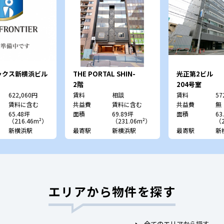
ックス新横浜ビル
THE PORTAL SHIN-
光正第2ビル
YOKOHAMA
2階
204号室
622,060円
賃料
相談
賃料
57
賃料に含む
共益費
賃料に含む
共益費
無
65.48坪
面積
69.89坪
面積
63
（216.46m²）
（231.06m²）
（2
新横浜駅
最寄駅
新横浜駅
最寄駅
新
エリアから物件を探す
全てのエリアから探す