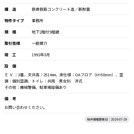
構 造
鉄骨鉄筋コンクリート造／新耐震
物件タイプ
事務所
規 模
地下2階付9階建
取引態様
一般媒介
竣 工
1992年3月
設 備
Ｅ Ｖ ：3基、天井高：2514㎜、床仕様：OAフロア（H=50mm）、空
調：個別空調、トイレ：共用 男女別 洋式
その他：機械警備、駐車場設備あり
備 考
お問い合わせください。
物件情報更新日：2026-07-29