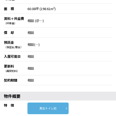
面 積
60.08坪 (198.61m²)
賃料＋共益費
相談 (＠―)
（坪単価）
償 却
相談
預託金
相談(―)
（保証金/敷金）
入居可能日
相談
更新料
相談
（再契約料）
契約期間
相談
物件概要
特 徴
男女トイレ別