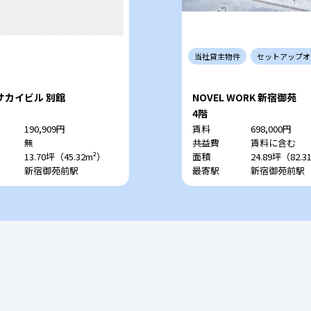
当社
貸主
物件
セットアップ
オ
サカイビル 別館
NOVEL WORK 新宿御苑
4階
190,909円
賃料
698,000円
無
共益費
賃料に含む
13.70坪（45.32m²）
面積
24.89坪（82.3
新宿御苑前駅
最寄駅
新宿御苑前駅