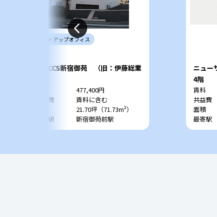
セットアップ
オフィス
DeLCCS新宿御苑 （旧：伊藤総業
ニュー
ビル）
6階
4階
賃料
477,400円
賃料
共益費
賃料に含む
共益費
面積
21.70坪（71.73m²）
面積
最寄駅
新宿御苑前駅
最寄駅