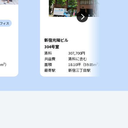
フィス
新宿光陽ビル
304号室
賃料
307,700円
共益費
賃料に含む
1m²）
面積
18.10坪（59.85m²）
最寄駅
新宿三丁目駅