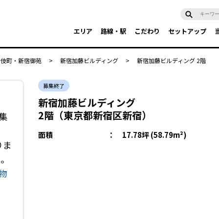
エリア
路線・駅
こだわり
セットアップ
舞伎町・新宿御苑
>
新宿加藤ビルディング
>
新宿加藤ビルディング 2階
募集終了
新宿加藤ビルディング
2階（東京都新宿区新宿）
集
面積
：
17.78坪 (58.79m²)
りま
い。
物