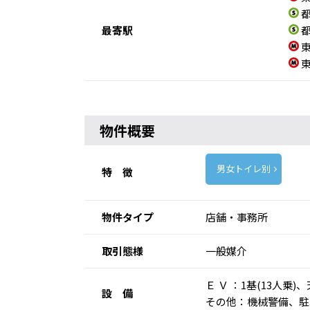
都
最寄駅
都
東
東
物件概要
男女トイレ別
特 徴
物件タイプ
店舗・事務所
取引態様
一般媒介
Ｅ Ｖ ：1基(13人
設 備
その他：機械警備、駐