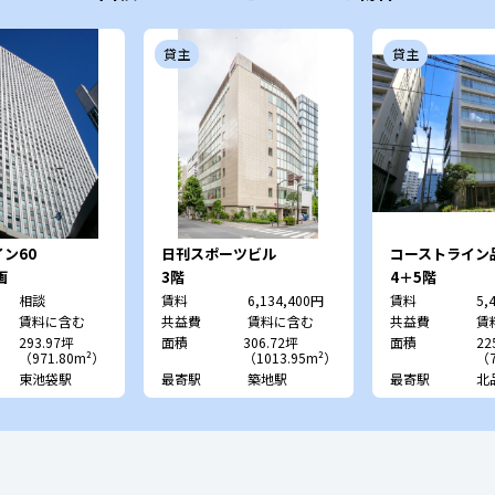
貸主
貸主
ン60
日刊スポーツビル
コーストライン
画
3階
4＋5階
相談
賃料
6,134,400円
賃料
5,
賃料に含む
共益費
賃料に含む
共益費
賃
293.97坪
面積
306.72坪
面積
22
（971.80m²）
（1013.95m²）
（7
東池袋駅
最寄駅
築地駅
最寄駅
北