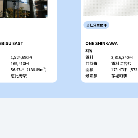
当社
貸主
物件
EBISU EAST
ONE SHINKAWA
3階
1,524,690円
賃料
3,816,340円
169,410円
共益費
賃料に含む
56.47坪（186.69m²）
面積
173.47坪（573
恵比寿駅
最寄駅
茅場町駅