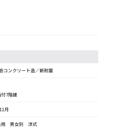
筋コンクリート造／新耐震
階付7階建
11月
：共用 男女別 洋式