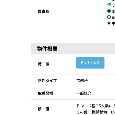
Ｊ
最寄駅
東
都
東
物件概要
男女トイレ別
特 徴
物件タイプ
事務所
取引態様
一般媒介
Ｅ Ｖ ：2基(15人
設 備
その他：機械警備、E