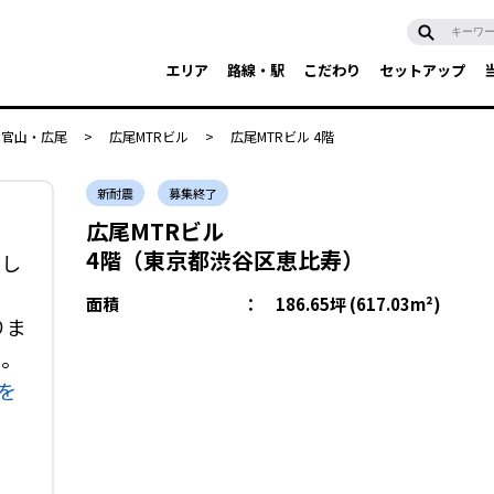
エリア
路線・駅
こだわり
セットアップ
代官山・広尾
>
広尾MTRビル
>
広尾MTRビル 4階
新耐震
募集終了
広尾MTRビル
4階（東京都渋谷区恵比寿）
了し
面積
：
186.65坪 (617.03m²)
りま
い。
を