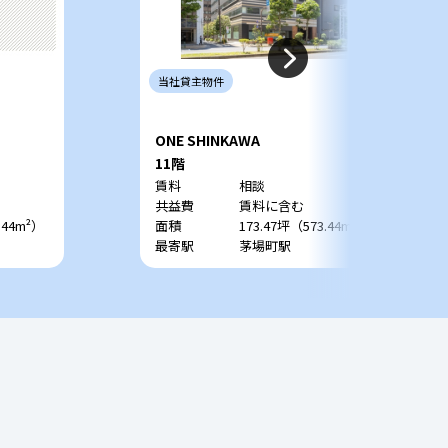
当社
貸主
物件
ONE SHINKAWA
11階
賃料
相談
共益費
賃料に含む
.44m²）
面積
173.47坪（573.44m²）
最寄駅
茅場町駅