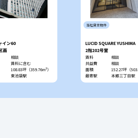
当社
貸主
物件
ャイン60
LUCID SQUARE YUSHIMA
区画
2階202号室
相談
賃料
相談
賃料に含む
共益費
相談
108.83坪（359.76m²）
面積
152.27坪（503
東池袋駅
最寄駅
本郷三丁目駅