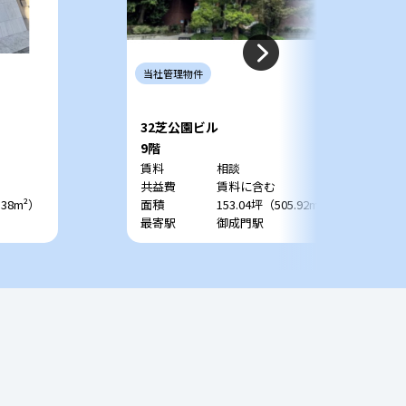
当社
管理
物件
32芝公園ビル
9階
賃料
相談
共益費
賃料に含む
.38m²）
面積
153.04坪（505.92m²）
最寄駅
御成門駅