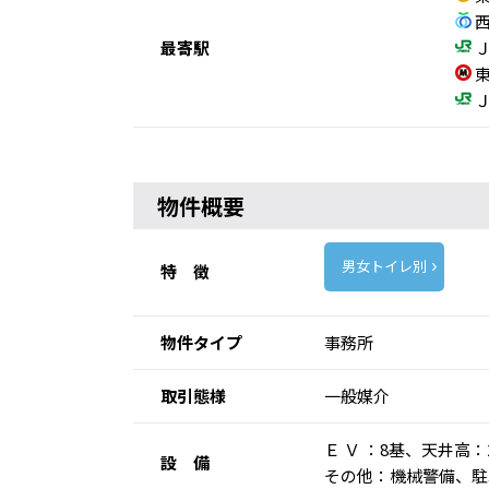
西
最寄駅
Ｊ
東
Ｊ
物件概要
男女トイレ別
特 徴
物件タイプ
事務所
取引態様
一般媒介
Ｅ Ｖ ：8基、天井高
設 備
その他：機械警備、駐