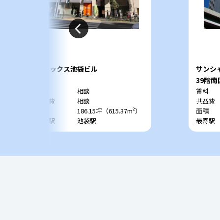
オリックス池袋ビル
サンシ
4階
39階南
賃料
相談
賃料
共益費
相談
共益費
面積
186.15坪（615.37m²）
面積
最寄駅
池袋駅
最寄駅