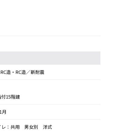
SRC造・RC造／新耐震
階付15階建
年1月
トイレ：共用 男女別 洋式