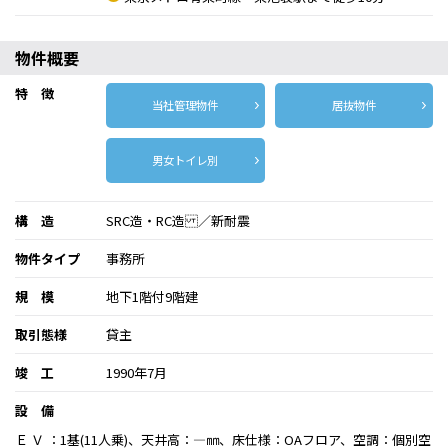
物件概要
特 徴
当社管理物件
居抜物件
男女トイレ別
構 造
SRC造・RC造 ／新耐震
物件タイプ
事務所
規 模
地下1階付9階建
取引態様
貸主
竣 工
1990年7月
設 備
Ｅ Ｖ ：1基(11人乗)、天井高：―㎜、床仕様：OAフロア、空調：個別空