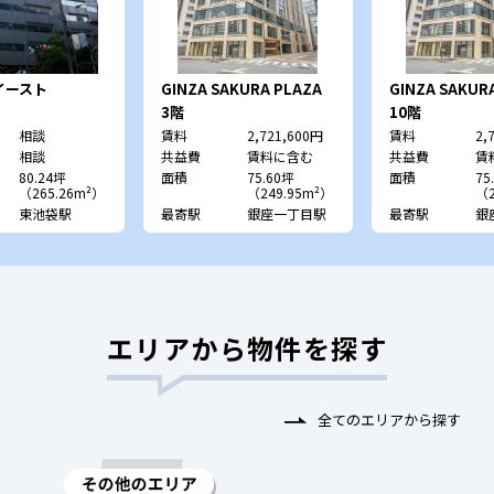
イースト
GINZA SAKURA PLAZA
GINZA SAKUR
3階
10階
相談
賃料
2,721,600円
賃料
2,
相談
共益費
賃料に含む
共益費
賃
80.24坪
面積
75.60坪
面積
75
（265.26m²）
（249.95m²）
（2
東池袋駅
最寄駅
銀座一丁目駅
最寄駅
銀
エリアから物件を探す
全てのエリアから探す