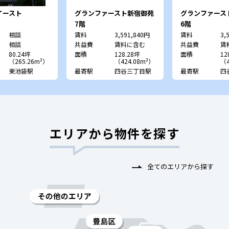
イースト
グランファースト新宿御苑
グランファース
7階
6階
相談
賃料
3,591,840円
賃料
3,
相談
共益費
賃料に含む
共益費
賃
80.24坪
面積
128.28坪
面積
12
（265.26m²）
（424.08m²）
（4
東池袋駅
最寄駅
四谷三丁目駅
最寄駅
四
エリアから物件を探す
全てのエリアから探す