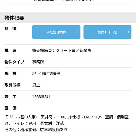
物件概要
特 徴
当社管理物件
男女トイレ別
構 造
鉄骨鉄筋コンクリート造／新耐震
物件タイプ
事務所
規 模
地下1階付8階建
取引態様
貸主
竣 工
1988年3月
設 備
Ｅ Ｖ ：2基(9人乗)、天井高：―㎜、床仕様：OAフロア、空調：個別空
調、トイレ：専用 男女別 洋式
その他：機械警備、駐車場設備あり