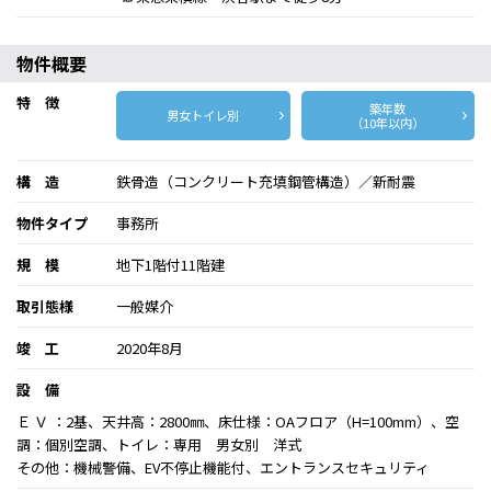
物件概要
特 徴
築年数
男女トイレ別
（10年以内）
構 造
鉄骨造（コンクリート充填鋼管構造）／新耐震
物件タイプ
事務所
規 模
地下1階付11階建
取引態様
一般媒介
竣 工
2020年8月
設 備
Ｅ Ｖ ：2基、天井高：2800㎜、床仕様：OAフロア（H=100mm）、空
調：個別空調、トイレ：専用 男女別 洋式
その他：機械警備、EV不停止機能付、エントランスセキュリティ