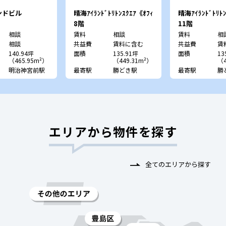
ンドビル
晴海ｱｲﾗﾝﾄﾞﾄﾘﾄﾝｽｸｴｱ《ｵﾌｨ
晴海ｱｲﾗﾝﾄﾞﾄﾘﾄﾝ
ｽﾀﾜｰY》
ｽﾀﾜｰY》
8階
11階
相談
賃料
相談
賃料
相
相談
共益費
賃料に含む
共益費
賃
140.94坪
面積
135.91坪
面積
13
（465.95m²）
（449.31m²）
（4
明治神宮前駅
最寄駅
勝どき駅
最寄駅
勝
エリアから物件を探す
全てのエリアから探す