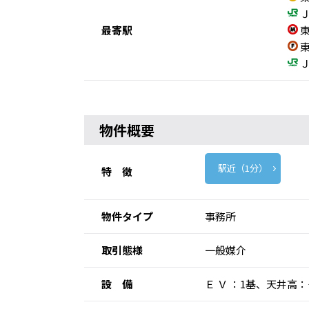
Ｊ
最寄駅
東
東
Ｊ
物件概要
駅近（1分）
特 徴
物件タイプ
事務所
取引態様
一般媒介
設 備
Ｅ Ｖ ：1基、天井