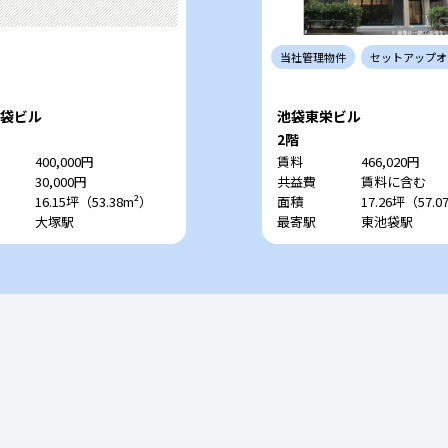
当社
管理
物件
セットアップ
オ
池袋ビル
池袋東栄ビル
2階
400,000円
賃料
466,020円
30,000円
共益費
賃料に含む
16.15坪（53.38m²）
面積
17.26坪（57.0
大塚駅
最寄駅
東池袋駅