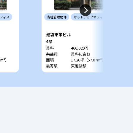
フィス
当社
管理
物件
セットアップ
オフィス
池袋東栄ビル
4階
賃料
466,020円
共益費
賃料に含む
7m²）
面積
17.26坪（57.07m²）
最寄駅
東池袋駅