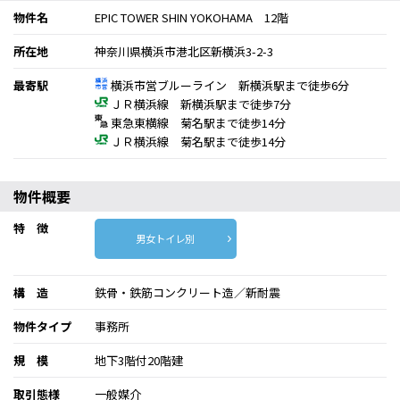
物件名
EPIC TOWER SHIN YOKOHAMA 12階
所在地
神奈川県横浜市港北区新横浜3-2-3
最寄駅
横浜市営ブルーライン 新横浜駅まで徒歩6分
ＪＲ横浜線 新横浜駅まで徒歩7分
東急東横線 菊名駅まで徒歩14分
ＪＲ横浜線 菊名駅まで徒歩14分
物件概要
特 徴
男女トイレ別
構 造
鉄骨・鉄筋コンクリート造／新耐震
物件タイプ
事務所
規 模
地下3階付20階建
取引態様
一般媒介