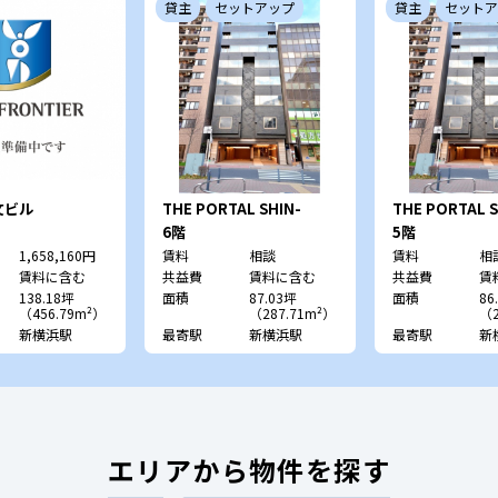
貸主
セットアップ
貸主
セットア
文ビル
THE PORTAL SHIN-
THE PORTAL S
YOKOHAMA
YOKOHAMA
6階
5階
1,658,160円
賃料
相談
賃料
相
賃料に含む
共益費
賃料に含む
共益費
賃
138.18坪
面積
87.03坪
面積
86
（456.79m²）
（287.71m²）
（2
新横浜駅
最寄駅
新横浜駅
最寄駅
新
エリアから物件を探す