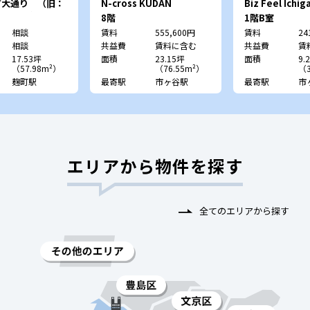
町大通り （旧：
N-cross KUDAN
Biz Feel Ich
jimachi）
（旧：ツボヤビ
8階
1階B室
相談
賃料
555,600円
賃料
24
相談
共益費
賃料に含む
共益費
賃
17.53坪
面積
23.15坪
面積
9.
（57.98m²）
（76.55m²）
（3
麹町駅
最寄駅
市ヶ谷駅
最寄駅
市
エリアから物件を探す
全てのエリアから探す