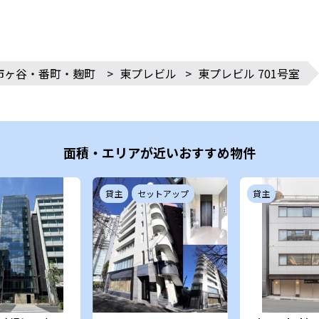
市ヶ谷・番町・麹町
>
東プレビル
>
東プレビル 701号室
面積・エリアが近いおすすめ物件
貸主
セットアップ
貸主