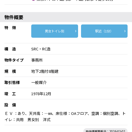
物件概要
特 徴
男女トイレ別
駅近（1分）
構 造
SRC・RC造
物件タイプ
事務所
規 模
地下2階付8階建
取引態様
一般媒介
竣 工
1978年12月
設 備
Ｅ Ｖ ：あり、天井高：―㎜、床仕様：OAフロア、空調：個別空調、ト
イレ：共用 男女別 洋式
物件情報更新日：2026-03-02