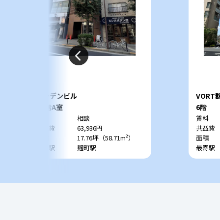
サンデンビル
VORT
Kojim
B1階A室
6階
賃料
相談
賃料
共益費
63,936円
共益費
面積
17.76坪（58.71m²）
面積
最寄駅
麹町駅
最寄駅