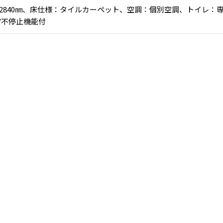
高：2840㎜、床仕様：タイルカーペット、空調：個別空調、トイレ：
V不停止機能付