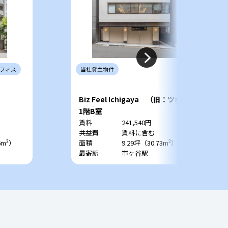
フィス
当社
貸主
物件
Biz Feel Ichigaya （旧：ツボヤ
ビル）
1階B室
賃料
241,540円
共益費
賃料に含む
6m²）
面積
9.29坪（30.73m²）
最寄駅
市ヶ谷駅