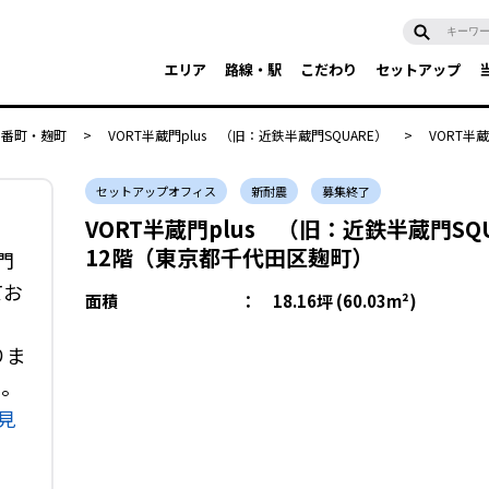
エリア
路線・駅
こだわり
セットアップ
・番町・麹町
>
VORT半蔵門plus （旧：近鉄半蔵門SQUARE）
>
VORT半蔵
セットアップオフィス
新耐震
募集終了
VORT半蔵門plus （旧：近鉄半蔵門SQ
12階（東京都千代田区麹町）
門
てお
面積
：
18.16坪 (60.03m²)
りま
い。
見