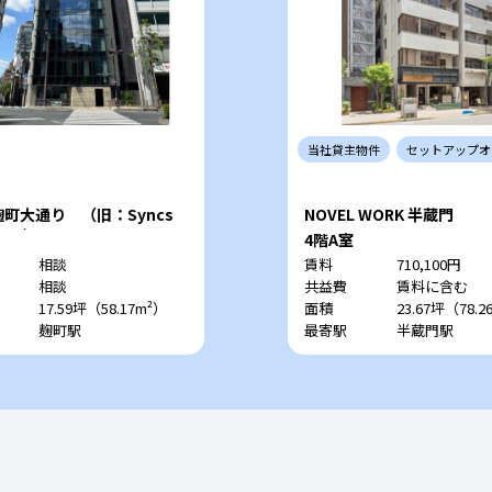
当社
貸主
物件
セットアップ
オ
麹町大通り （旧：Syncs
NOVEL WORK 半蔵門
achi）
4階A室
相談
賃料
710,100円
相談
共益費
賃料に含む
17.59坪（58.17m²）
面積
23.67坪（78.2
麹町駅
最寄駅
半蔵門駅