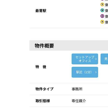
東
最寄駅
東
東
東
物件概要
セットアップ
男
オフィス
特 徴
駅近（1分）
物件タイプ
事務所
取引態様
専任媒介