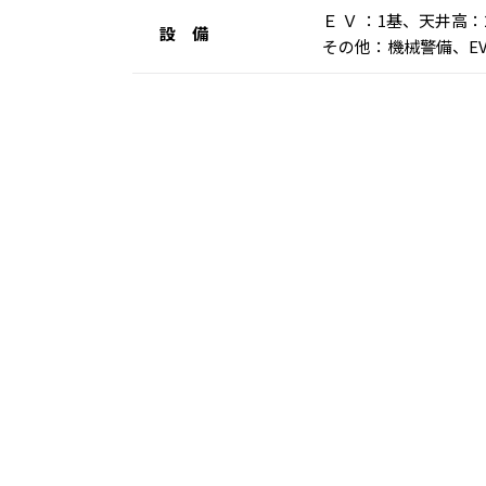
Ｅ Ｖ ：1基、天井
設 備
その他：機械警備、E