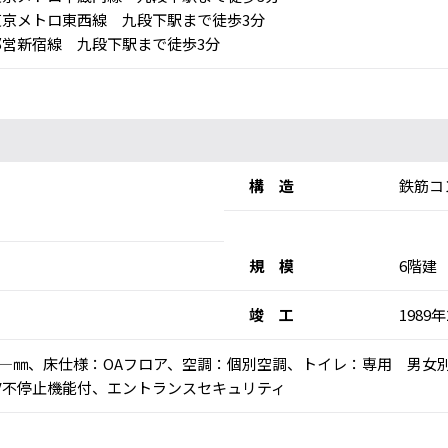
京メトロ東西線 九段下駅まで徒歩3分
営新宿線 九段下駅まで徒歩3分
構 造
鉄筋コ
規 模
6階建
竣 工
1989
高：―㎜、床仕様：OAフロア、空調：個別空調、トイレ：専用 男女
V不停止機能付、エントランスセキュリティ