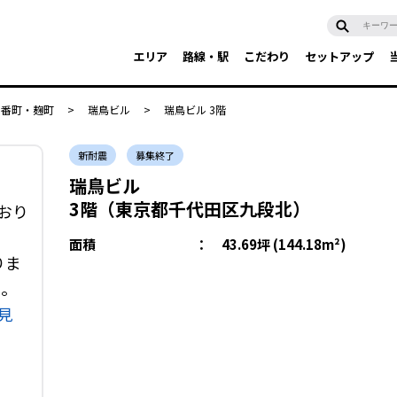
エリア
路線・駅
こだわり
セットアップ
・番町・麹町
>
瑞鳥ビル
>
瑞鳥ビル 3階
新耐震
募集終了
瑞鳥ビル
3階（東京都千代田区九段北）
おり
面積
：
43.69坪 (144.18m²)
りま
い。
見