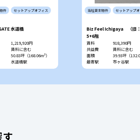
物件
セットアップ
オフィス
当社
貸主
物件
セットアップ
オ
 GATE 水道橋
Biz Feel Ichigaya （
ビル）
5+6階
1,219,920円
賃料
918,390円
賃料に含む
共益費
賃料に含む
50.83坪（168.06m²）
面積
39.93坪（132.
水道橋駅
最寄駅
市ヶ谷駅
探す