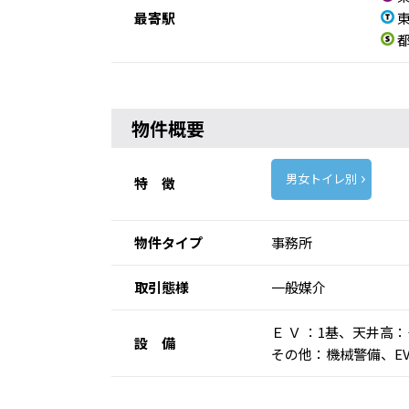
最寄駅
東
都
物件概要
男女トイレ別
特 徴
物件タイプ
事務所
取引態様
一般媒介
Ｅ Ｖ ：1基、天井
設 備
その他：機械警備、E