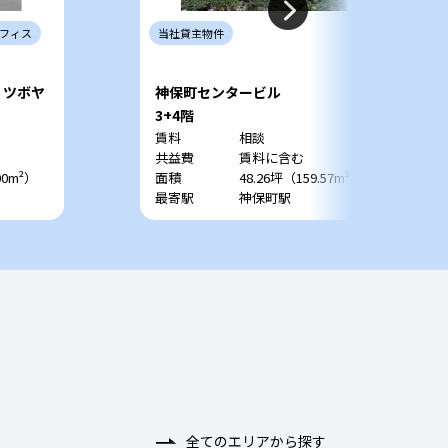
フィス
当社
貸主
物件
旧：ツボヤ
神保町センタービル
3+4階
賃料
相談
共益費
賃料に含む
00m²）
面積
48.26坪（159.57m²）
最寄駅
神保町駅
全てのエリアから探す