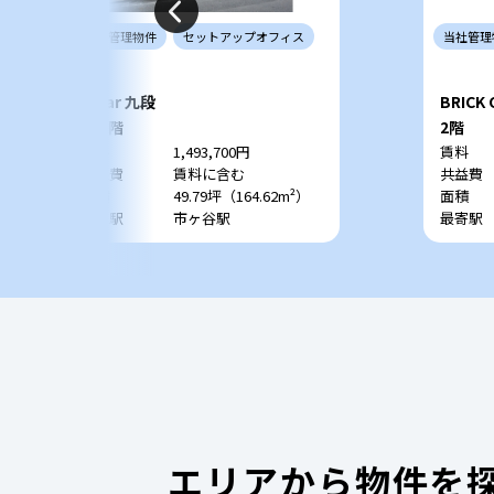
当社
管理
物件
セットアップ
オフィス
当社
管理
Polar 九段
BRICK
6+7階
2階
賃料
1,493,700円
賃料
共益費
賃料に含む
共益費
面積
49.79坪（164.62m²）
面積
最寄駅
市ヶ谷駅
最寄駅
エリアから物件を