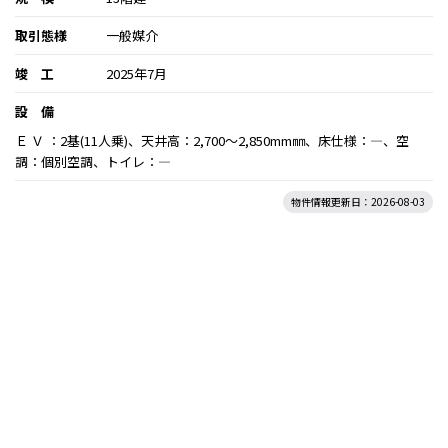
取引態様
一般媒介
竣 工
2025年7月
設 備
Ｅ Ｖ ：2基(11人乗)、天井高：2,700～2,850mm㎜、床仕様：―、空
調：個別空調、トイレ：―
物件情報更新日：2026-08-03