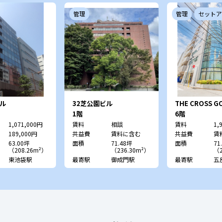
管理
管理
セットア
ル
32芝公園ビル
THE CROSS G
1階
6階
1,071,000円
賃料
相談
賃料
1,
189,000円
共益費
賃料に含む
共益費
賃
63.00坪
面積
71.48坪
面積
71
（208.26m²）
（236.30m²）
（2
東池袋駅
最寄駅
御成門駅
最寄駅
五