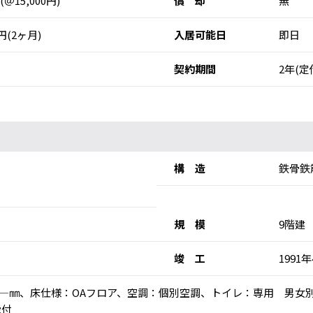
 (＠15,000円)
償 却
無
0円(2ヶ月)
入居可能日
即日
契約期間
2年(定
構 造
鉄骨鉄
規 模
9階建
竣 工
1991
高：―㎜、床仕様：OAフロア、空調：個別空調、トイレ：専用 男女
能付