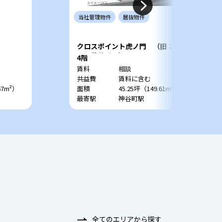
当社
管理
物件
居抜
物件
クロスポイント虎ノ門 （旧：虎
ノ門菅井ビル）
4階
賃料
相談
共益費
賃料に含む
67m²）
面積
45.25坪（149.61m²）
最寄駅
神谷町駅
全てのエリアから探す