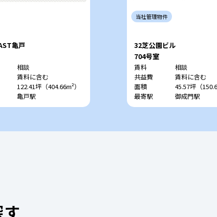
当社
管理
物件
CAST亀戸
32芝公園ビル
704号室
相談
賃料
相談
賃料に含む
共益費
賃料に含む
122.41坪（404.66m²）
面積
45.57坪（150.
亀戸駅
最寄駅
御成門駅
探す