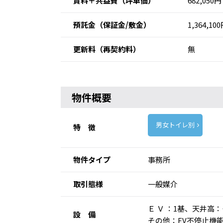
賃料＋共益費
（坪単価）
682,050円
預託金
（保証金/敷金）
1,364,10
更新料
（再契約料）
無
物件概要
男女トイレ別
特 徴
物件タイプ
事務所
取引態様
一般媒介
Ｅ Ｖ ：1基、天井
設 備
その他：EV不停止機