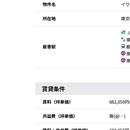
物件名
イワ
所在地
東京
Ｊ
東
最寄駅
都
東
東
賃貸条件
賃料
（坪単価）
682,050円
共益費
（坪単価）
無(@―)