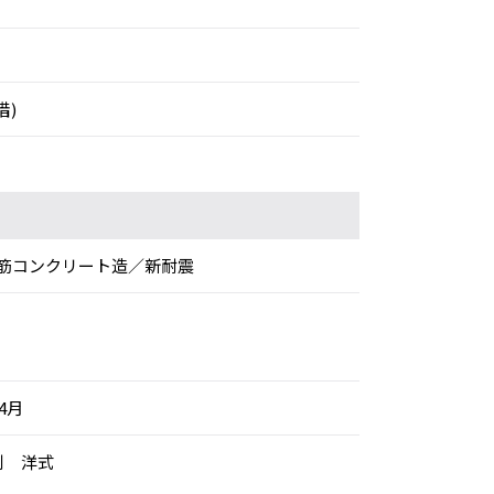
借)
筋コンクリート造／新耐震
年4月
別 洋式