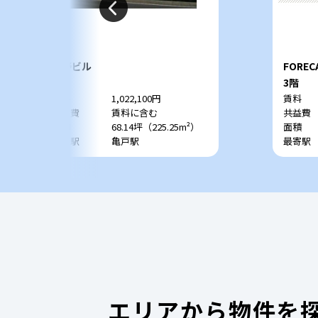
飯野ビル
FORE
1階
3階
賃料
1,022,100円
賃料
共益費
賃料に含む
共益費
面積
68.14坪（225.25m²）
面積
最寄駅
亀戸駅
最寄駅
エリアから物件を