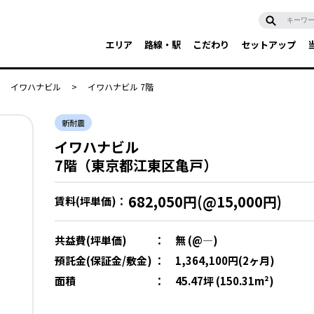
エリア
路線・駅
こだわり
セットアップ
イワハナビル
>
イワハナビル 7階
新耐震
イワハナビル
7階（東京都江東区亀戸）
682,050円(@15,000円)
賃料(坪単価)：
共益費(坪単価)
：
無 (@―)
預託金(保証金/敷金)
：
1,364,100円(2ヶ月)
面積
：
45.47坪 (150.31m²)