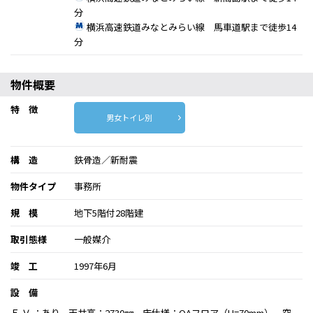
分
横浜高速鉄道みなとみらい線 馬車道駅まで徒歩14
分
物件概要
特 徴
男女トイレ別
構 造
鉄骨造／新耐震
物件タイプ
事務所
規 模
地下5階付28階建
取引態様
一般媒介
竣 工
1997年6月
設 備
Ｅ Ｖ ：あり、天井高：2730㎜、床仕様：OAフロア（H=70mm）、空