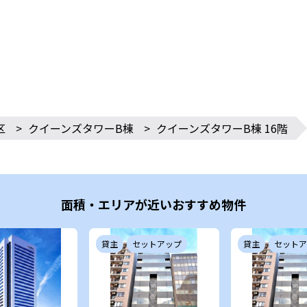
区
>
クイーンズタワーB棟
>
クイーンズタワーB棟 16階
面積・エリアが近いおすすめ物件
貸主
セットアップ
貸主
セットア