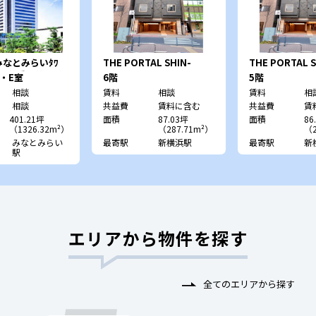
みなとみらいﾀﾜ
THE PORTAL SHIN-
THE PORTAL S
三菱重工横浜ﾋﾞ
YOKOHAMA
YOKOHAMA
C・E室
6階
5階
相談
賃料
相談
賃料
相
相談
共益費
賃料に含む
共益費
賃
401.21坪
面積
87.03坪
面積
86
（1326.32m²）
（287.71m²）
（2
みなとみらい
最寄駅
新横浜駅
最寄駅
新
駅
エリアから物件を探す
全てのエリアから探す