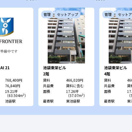
管理
セットアップ
管理
セットア
AI 21
池袋東栄ビル
池袋東栄ビル
KURO （旧：近代
2階
4階
LD.21号館）
768,400円
賃料
466,020円
賃料
46
76,840円
共益費
賃料に含む
共益費
賃
19.21坪
面積
17.26坪
面積
17
（63.504m²）
（57.07m²）
（5
池袋駅
最寄駅
東池袋駅
最寄駅
東