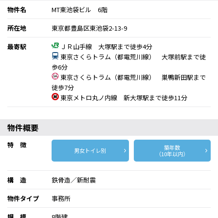
物件名
MT東池袋ビル 6階
所在地
東京都豊島区東池袋2-13-9
最寄駅
ＪＲ山手線 大塚駅まで徒歩4分
東京さくらトラム（都電荒川線） 大塚前駅まで徒
歩6分
東京さくらトラム（都電荒川線） 巣鴨新田駅まで
徒歩7分
東京メトロ丸ノ内線 新大塚駅まで徒歩11分
物件概要
特 徴
築年数
男女トイレ別
（10年以内）
構 造
鉄骨造／新耐震
物件タイプ
事務所
規 模
8階建