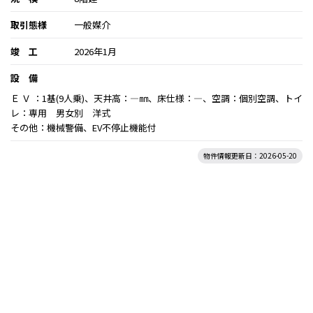
取引態様
一般媒介
竣 工
2026年1月
設 備
Ｅ Ｖ ：1基(9人乗)、天井高：―㎜、床仕様：―、空調：個別空調、トイ
レ：専用 男女別 洋式
その他：機械警備、EV不停止機能付
物件情報更新日：2026-05-20