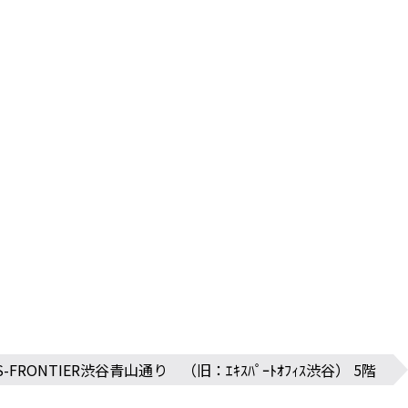
S-FRONTIER渋谷青山通り （旧：ｴｷｽﾊﾟｰﾄｵﾌｨｽ渋谷） 5階