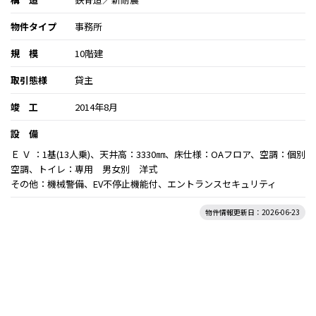
物件タイプ
事務所
規 模
10階建
取引態様
貸主
竣 工
2014年8月
設 備
Ｅ Ｖ ：1基(13人乗)、天井高：3330㎜、床仕様：OAフロア、空調：個別
空調、トイレ：専用 男女別 洋式
その他：機械警備、EV不停止機能付、エントランスセキュリティ
物件情報更新日：2026-06-23