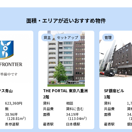
面積・エリアが近いおすすめ物件
貸主
セットアップ
管理
クス青山
THE PORTAL 東京八重洲
SF銀座ビル
2階
1階
623,360円
賃料
相談
賃料
1,
無
共益費
賃料に含む
共益費
賃
38.96坪
面積
34.19坪
面積
34
（128.81m²）
（113.04m²）
（1
表参道駅
最寄駅
日本橋駅
最寄駅
銀