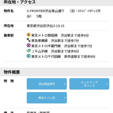
所在地・アクセス
物件名
S-FRONTIER渋谷青山通り （旧：ｴｷｽﾊﾟｰﾄｵﾌｨｽ渋
谷） 5階
所在地
東京都渋谷区渋谷2-10-15
最寄駅
東京メトロ銀座線 渋谷駅まで徒歩6分
東急東横線 渋谷駅まで徒歩7分
東京メトロ半蔵門線 渋谷駅まで徒歩7分
ＪＲ山手線 渋谷駅まで徒歩8分
東京メトロ千代田線 表参道駅まで徒歩8分
物件概要
特 徴
セットアップ
当社貸主物件
オフィス
男女トイレ別
構 造
鉄骨造／新耐震