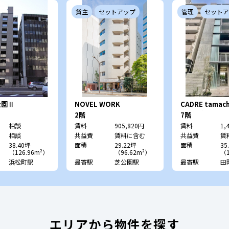
貸主
セットアップ
管理
セットア
公園Ⅱ
NOVEL WORK
CADRE tamac
Shibakoen
レ 田町）
2階
7階
相談
賃料
905,820円
賃料
1,
相談
共益費
賃料に含む
共益費
賃
38.40坪
面積
29.22坪
面積
35
（126.96m²）
（96.62m²）
（1
浜松町駅
最寄駅
芝公園駅
最寄駅
田
エリアから物件を探す