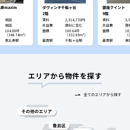
寿maxim
ダヴィンチ千駄ヶ谷
銀座クイント
2階
9階
相談
賃料
2,314,720円
賃料
3,
相談
共益費
賃料に含む
共益費
賃
104.88坪
面積
100.64坪
面積
10
（346.74m²）
（332.69m²）
（3
恵比寿駅
最寄駅
千駄ヶ谷駅
最寄駅
東
エリアから物件を探す
全てのエリアから探す