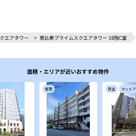
クエアタワー
>
恵比寿プライムスクエアタワー 18階C室
面積・エリアが近いおすすめ物件
管理
貸主
セットア