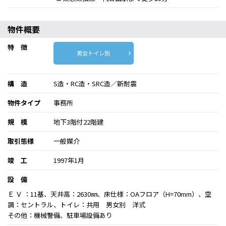
物件概要
特 徴
男女トイレ別
構 造
S造・RC造・SRC造／新耐震
物件タイプ
事務所
規 模
地下3階付22階建
取引態様
一般媒介
竣 工
1997年1月
設 備
Ｅ Ｖ ：11基、天井高：2630㎜、床仕様：OAフロア（H=70mm）、空
調：セントラル、トイレ：共用 男女別 洋式
その他：機械警備、駐車場設備あり