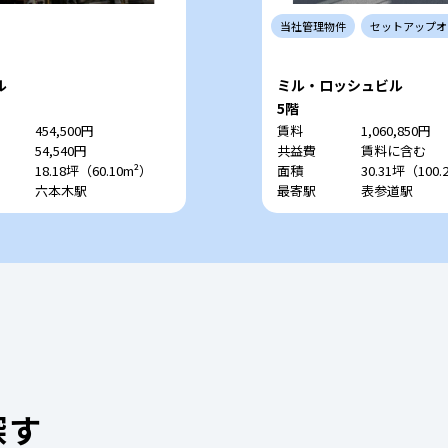
当社
管理
物件
セットアップ
オ
ル
ミル・ロッシュビル
5階
454,500円
賃料
1,060,850円
54,540円
共益費
賃料に含む
18.18坪（60.10m²）
面積
30.31坪（100.
六本木駅
最寄駅
表参道駅
探す