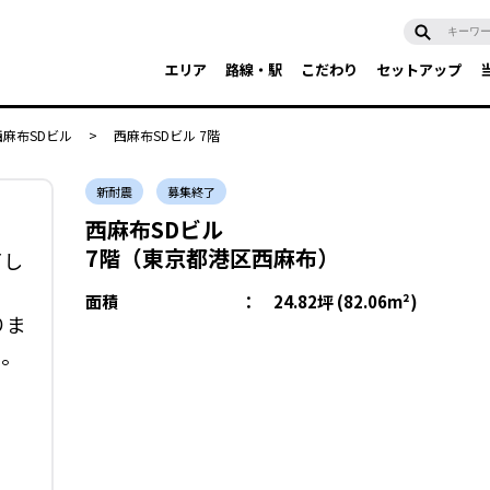
エリア
路線・駅
こだわり
セットアップ
西麻布SDビル
>
西麻布SDビル 7階
新耐震
募集終了
西麻布SDビル
7階（東京都港区西麻布）
了し
面積
：
24.82坪 (82.06m²)
りま
い。