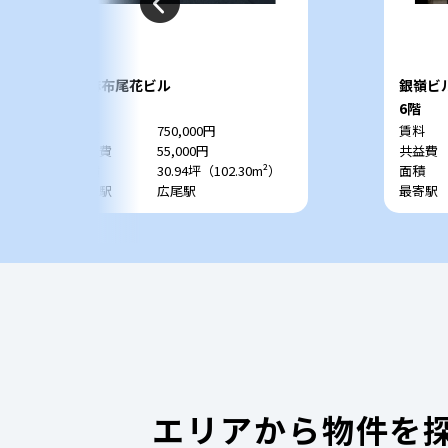
西麻布尾花ビル
銀嶺ビ
3階
6階
賃料
750,000円
賃料
共益費
55,000円
共益費
面積
30.94坪（102.30m²）
面積
最寄駅
広尾駅
最寄駅
エリアから物件を