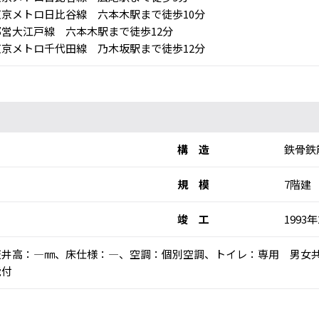
京メトロ日比谷線 六本木駅まで徒歩10分
営大江戸線 六本木駅まで徒歩12分
京メトロ千代田線 乃木坂駅まで徒歩12分
構 造
鉄骨鉄
規 模
7階建
竣 工
1993
乗)、天井高：―㎜、床仕様：―、空調：個別空調、トイレ：専用 男女
能付