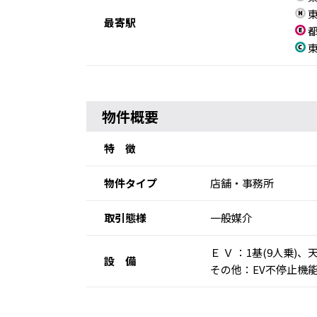
東
最寄駅
都
東
物件概要
特 徴
物件タイプ
店舗・事務所
取引態様
一般媒介
Ｅ Ｖ ：1基(9人
設 備
その他：EV不停止機