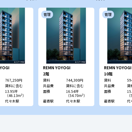
管理
管理
YOGI
REMN YOYOGI
REMN YOYOGI
2階
10階
767,250円
賃料
744,300円
賃料
59
賃料に含む
共益費
賃料に含む
共益費
賃
13.95坪
面積
16.54坪
面積
15
（46.13m²）
（54.70m²）
（5
代々木駅
最寄駅
代々木駅
最寄駅
代