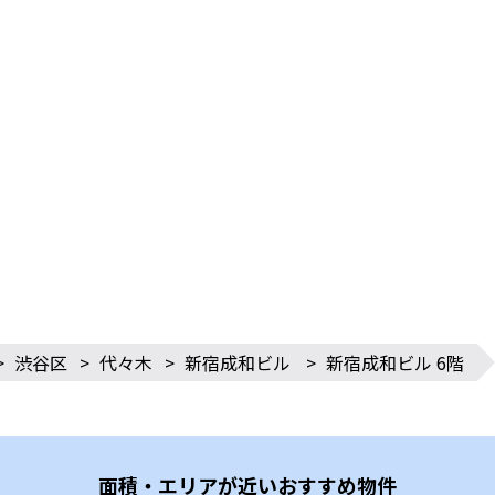
>
渋谷区
>
代々木
>
新宿成和ビル
>
新宿成和ビル 6階
面積・エリアが近いおすすめ物件