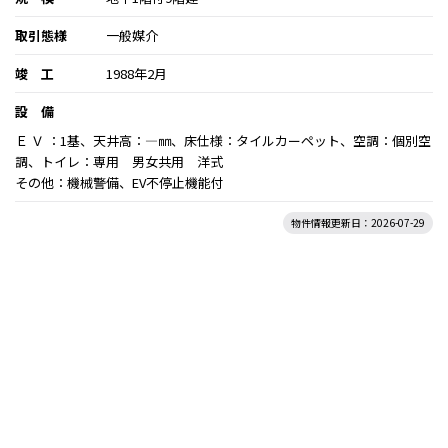
取引態様
一般媒介
竣 工
1988年2月
設 備
Ｅ Ｖ ：1基、天井高：―㎜、床仕様：タイルカーペット、空調：個別空
調、トイレ：専用 男女共用 洋式
その他：機械警備、EV不停止機能付
物件情報更新日：2026-07-29